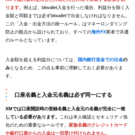
ります。
例えば、bitwallet入金を行った場合、利益分を除く入
金額と同額までは必ずbitwalletで出金しなければなりません。
この「入金・出金方法の統一ルール」はマネーロンダリング
防止の観点から設けられており、すべての
海外FX
業者で共通
のルールとなっています。
入金額を超える利益分については、
国内銀行送金での出金
の
み
となるため、この点も事前に理解しておく必要がありま
す。
口座名義と入金元名義は必ず同一にする
XMでは口座開設時の登録名義と入金元の名義が完全に一致
している必要があります。
これは本人確認とセキュリティ強
化のための重要なルールです。
家族名義のクレジットカード
や銀行口座からの入金は一切受け付けられません。