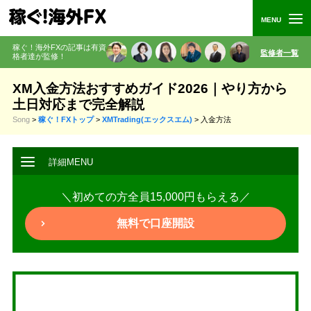
稼ぐ！海外FXの記事は有資
監修者一覧
格者
達が監修
！
XM入金方法おすすめガイド2026｜やり方から
土日対応まで完全解説
Song
>
稼ぐ！FXトップ
>
XMTrading(エックスエム)
>
入金方法
＼初めての方全員15,000円もらえる／
無料で口座開設