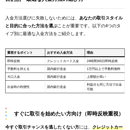
入金方法選びに失敗しないためには、
あなたの取引スタイル
と目的に合った方法を選ぶ
ことが重要です。以下の4つのタ
イプ別に最適な入金方法をご紹介します。
重視するポイント
おすすめ入金方法
理由
即時反映
クレジットカード入金
24時間365日即時反映
手数料を抑える
国内銀行送金
1万円以上で手数料無料
大口入金
国内銀行送金
上限額が高い
利益分も同じ方法で出金
出金時の利便性
国内銀行送金
可能
すぐに取引を始めたい方向け（即時反映重視）
今すぐ取引チャンスを逃したくない方
には、
クレジットカー