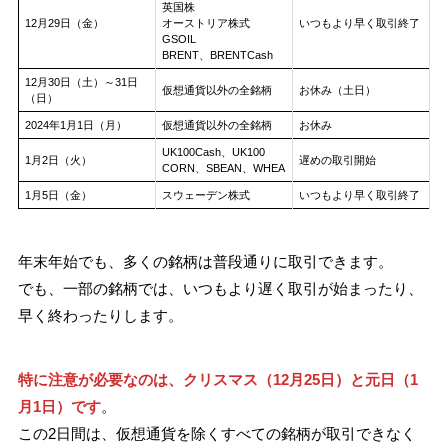
英国株
12月29日（金）
オーストリア株式
いつもより早く取引終了
GSOIL
BRENT、BRENTCash
12月30日（土）～31日
仮想通貨以外の全銘柄
お休み（土日）
（日）
2024年1月1日（月）
仮想通貨以外の全銘柄
お休み
UK100Cash、UK100
1月2日（火）
遅めの取引開始
CORN、SBEAN、WHEA
1月5日（金）
スウェーデン株式
いつもより早く取引終了
年末年始でも、多くの銘柄は普段通りに取引できます。
でも、一部の銘柄では、いつもより遅く取引が始まったり、
早く終わったりします。
特に注意が必要なのは、クリスマス（12月25日）と元日（1
月1日）です
。
この2日間は、仮想通貨を除くすべての銘柄が取引できなく