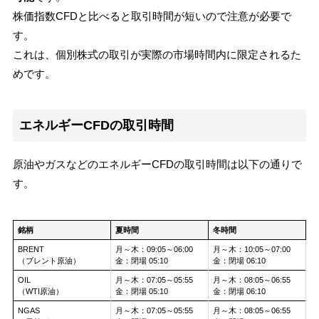
株価指数CFDと比べると取引時間が短いので注意が必要で
す。
これは、個別株式の取引が実際の市場時間内に限定されるた
めです。
エネルギーCFDの取引時間
原油やガスなどのエネルギーCFDの取引時間は以下の通りで
す。
銘柄
夏時間
冬時間
BRENT
月～木：09:05～06:00
月～木：10:05～07:00
（ブレント原油）
金：閉場 05:10
金：閉場 06:10
OIL
月～木：07:05～05:55
月～木：08:05～06:55
（WTI原油）
金：閉場 05:10
金：閉場 06:10
NGAS
月～木：07:05～05:55
月～木：08:05～06:55