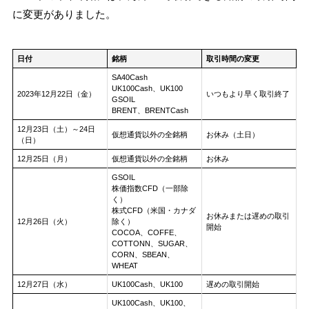
に変更がありました。
日付
銘柄
取引時間の変更
SA40Cash
UK100Cash、UK100
2023年12月22日（金）
いつもより早く取引終了
GSOIL
BRENT、BRENTCash
12月23日（土）～24日
仮想通貨以外の全銘柄
お休み（土日）
（日）
12月25日（月）
仮想通貨以外の全銘柄
お休み
GSOIL
株価指数CFD（一部除
く）
株式CFD（米国・カナダ
お休みまたは遅めの取引
12月26日（火）
除く）
開始
COCOA、COFFE、
COTTONN、SUGAR、
CORN、SBEAN、
WHEAT
12月27日（水）
UK100Cash、UK100
遅めの取引開始
UK100Cash、UK100、