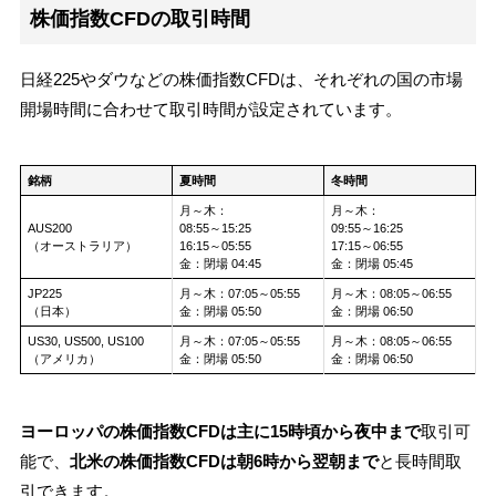
株価指数CFDの取引時間
日経225やダウなどの株価指数CFDは、それぞれの国の市場
開場時間に合わせて取引時間が設定されています。
銘柄
夏時間
冬時間
月～木：
月～木：
AUS200
08:55～15:25
09:55～16:25
（オーストラリア）
16:15～05:55
17:15～06:55
金：閉場 04:45
金：閉場 05:45
JP225
月～木：07:05～05:55
月～木：08:05～06:55
（日本）
金：閉場 05:50
金：閉場 06:50
US30, US500, US100
月～木：07:05～05:55
月～木：08:05～06:55
（アメリカ）
金：閉場 05:50
金：閉場 06:50
ヨーロッパの株価指数CFDは主に15時頃から夜中まで
取引可
能で、
北米の株価指数CFDは朝6時から翌朝まで
と長時間取
引できます。