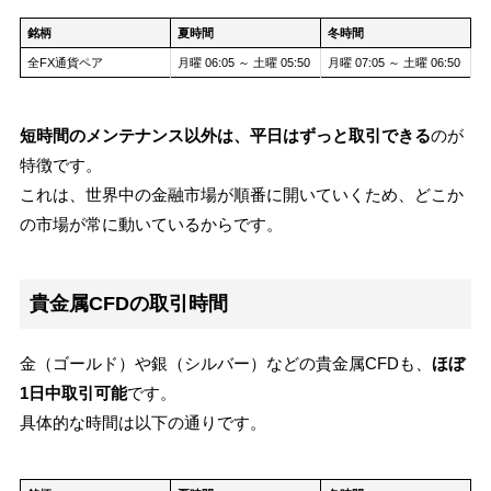
銘柄
夏時間
冬時間
全FX通貨ペア
月曜 06:05 ～ 土曜 05:50
月曜 07:05 ～ 土曜 06:50
短時間のメンテナンス以外は、平日はずっと取引できる
のが
特徴です。
これは、世界中の金融市場が順番に開いていくため、どこか
の市場が常に動いているからです。
貴金属CFDの取引時間
金（ゴールド）や銀（シルバー）などの貴金属CFDも、
ほぼ
1日中取引可能
です。
具体的な時間は以下の通りです。