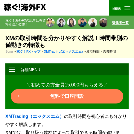
稼ぐ！海外FXの記事は有資
監修者一覧
格者
達が監修
！
XMの取引時間を分かりやすく解説！時間帯別の
値動きの特徴も
Song
>
稼ぐ！FXトップ
>
XMTrading(エックスエム)
>
取引時間・営業時間
＼初めての方全員15,000円もらえる／
無料で口座開設
XMTrading（エックスエム）
の取引時間を初心者にも分かり
やすく解説します。
XMでは、取り扱う銘柄によって取引できる時間が違いま