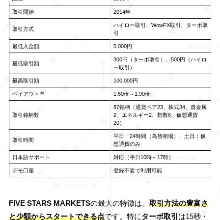
取引開始
2014年
ハイロー取引、WowFX取引、ターボ取
取引方式
引
最低入金額
5,000円
300円（ターボ取引）、500円（ハイロ
最低取引額
ー取引）
最高取引額
100,000円
ペイアウト率
1.60倍～1.90倍
87銘柄（通貨ペア23、株式34、貴金属
取引銘柄数
2、エネルギー2、指数6、仮想通貨
20）
平日：24時間（為替相場）、土日：仮
取引時間
想通貨のみ
日本語サポート
対応（平日10時～17時）
デモ口座
登録不要で利用可能
FIVE STARS MARKETS
の最大の特徴は、
取引方法の豊富さ
と少額からスタートできる点
です。特に
ターボ取引
は15秒・