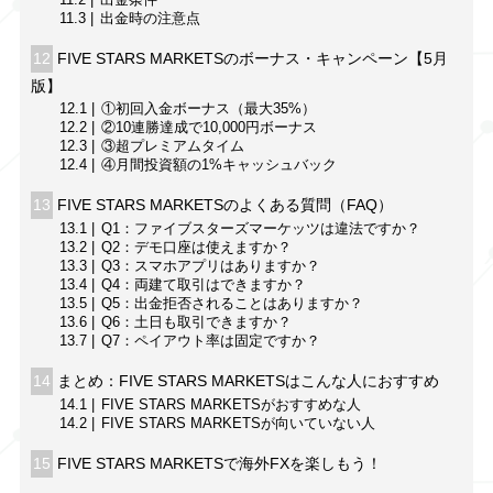
11.3
出金時の注意点
12
FIVE STARS MARKETSのボーナス・キャンペーン【5月
版】
12.1
①初回入金ボーナス（最大35%）
12.2
②10連勝達成で10,000円ボーナス
12.3
③超プレミアムタイム
12.4
④月間投資額の1%キャッシュバック
13
FIVE STARS MARKETSのよくある質問（FAQ）
13.1
Q1：ファイブスターズマーケッツは違法ですか？
13.2
Q2：デモ口座は使えますか？
13.3
Q3：スマホアプリはありますか？
13.4
Q4：両建て取引はできますか？
13.5
Q5：出金拒否されることはありますか？
13.6
Q6：土日も取引できますか？
13.7
Q7：ペイアウト率は固定ですか？
14
まとめ：FIVE STARS MARKETSはこんな人におすすめ
14.1
FIVE STARS MARKETSがおすすめな人
14.2
FIVE STARS MARKETSが向いていない人
15
FIVE STARS MARKETSで海外FXを楽しもう！