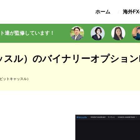
ホーム
海外F
ト
達が監修
しています
！
キャッスル）のバイナリーオプションH
tle（ビットキャッスル）