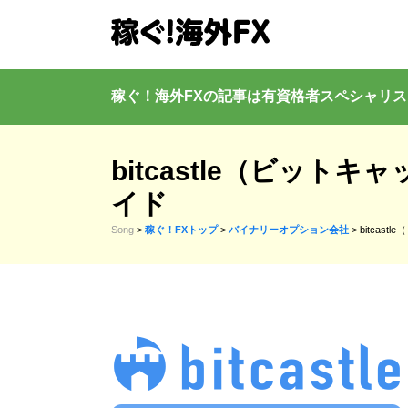
稼ぐ！海外FXの記事は有資格者
スペシャリス
bitcastle（ビット
イド
Song
>
稼ぐ！FXトップ
>
バイナリーオプション会社
>
bitcas