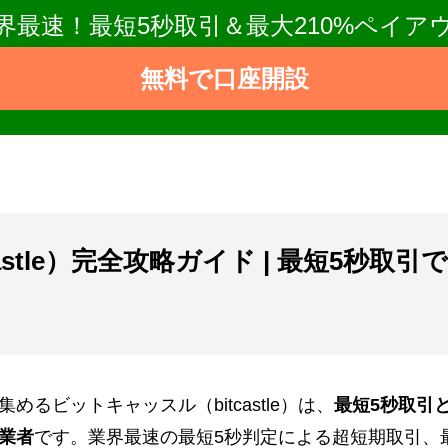
界最速！最短5秒取引＆最大210%ペイア
無料で口座開設
astle）完全攻略ガイド | 最短5秒
るビットキャッスル（bitcastle）は、
最短5秒取引
業者
です。業界最速の最短5秒判定による超短期取引、最