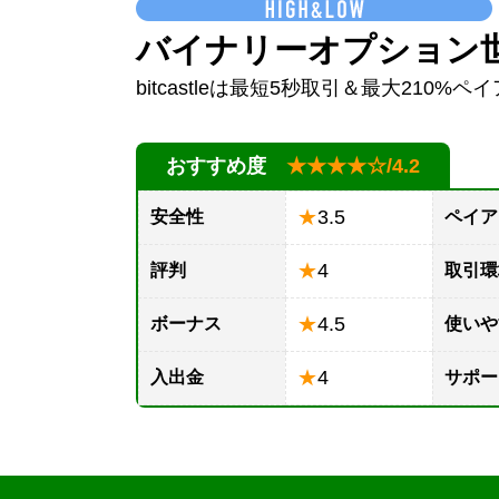
バイナリーオプション世
bitcastleは最短5秒取引＆最大210%ペ
おすすめ度
★★★★☆/4.2
★
3.5
安全性
ペイア
★
4
評判
取引環
★
4.5
ボーナス
使いや
★
4
入出金
サポー