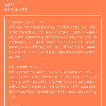
体験記
海外FX会社表彰
外国為替のリスクについて:
海外FX会社の外国為替証拠金取引は、外国為替（外貨）など、値動
きのある商品に投資します。投資中の外貨あるいは通貨ペアが価格変
動した結果、お客様の投資元本に損失を与える場合がございます。特
に為替の場合、平日24時間、常時取引が行われているため、常時価
格変動している可能性があります。 また、株式等と異なり、値幅制
限が制度上存在しないため、短時間で価格が大きく変動する可能性が
あります。
海外FXの利用について:
海外FX会社を利用する事はハイレバレッジ取引や豊富なボーナス、
クレジットカード入金などの大きなメリットがあります。しかしなが
ら各海外FX会社が準ずる地域での法規制となるので日本国内基準と
は異なる点に注意が必要です。海外FX会社をより安全、効率的に利
用するために投資家自身が情報収集と安全性の確認に努める必要があ
ります。