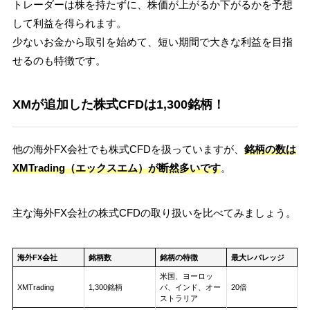
トレーダーは株を持たずに、株価が上がるか下がるかを予想
して利益を得られます。
少ないお金から取引を始めて、短い期間で大きな利益を目指
せるのも特徴です。
XMが追加した株式CFDは1,300銘柄！
他の海外FX会社でも株式CFDを扱っていますが、
銘柄の数は
XMTrading（エックスエム）が断然多いです
。
主な海外FX会社の株式CFDの取り扱いを比べてみましょう。
海外FX会社
銘柄数
銘柄の特徴
最大レバレッジ
米国、ヨーロッ
XMTrading
1,300銘柄
パ、インド、オー
20倍
ストラリア