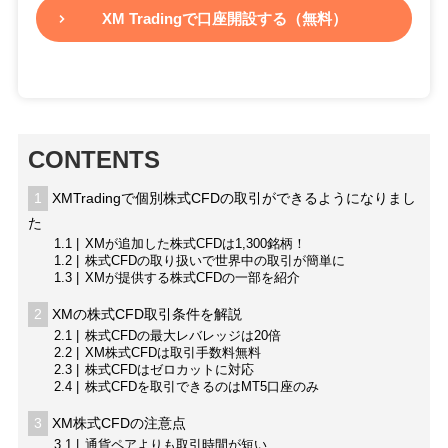
XM Tradingで口座開設する（無料）
CONTENTS
1
XMTradingで個別株式CFDの取引ができるようになりまし
た
1.1
XMが追加した株式CFDは1,300銘柄！
1.2
株式CFDの取り扱いで世界中の取引が簡単に
1.3
XMが提供する株式CFDの一部を紹介
2
XMの株式CFD取引条件を解説
2.1
株式CFDの最大レバレッジは20倍
2.2
XM株式CFDは取引手数料無料
2.3
株式CFDはゼロカットに対応
2.4
株式CFDを取引できるのはMT5口座のみ
3
XM株式CFDの注意点
3.1
通貨ペアよりも取引時間が短い