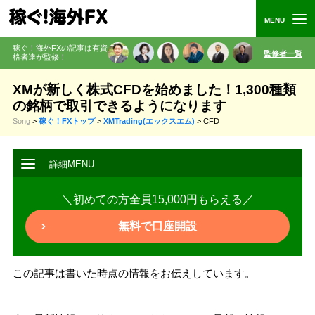
稼ぐ！海外FXの記事は有資
監修者一覧
格者
達が監修
！
XMが新しく株式CFDを始めました！1,300種類
の銘柄で取引できるようになります
Song
>
稼ぐ！FXトップ
>
XMTrading(エックスエム)
>
CFD
＼初めての方全員15,000円もらえる／
無料で口座開設
この記事は書いた時点の情報をお伝えしています。