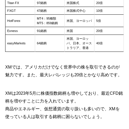
Titan FX
97銘柄
米国株式
20倍
FXGT
47銘柄
米国株式中心
10倍
MT4：95種類
HotForex
米国、ヨーロッパ
5倍
MT5：859銘柄
Exness
91銘柄
米国
20倍
米国、ヨーロッ
easyMarkets
64銘柄
パ、日本、オース
40倍
トラリア、香港
XMでは、アメリカだけでなく世界中の株を取引できるのが
魅力です。また、最大レバレッジも20倍とかなり高めです。
XMは2023年5月に株価指数銘柄も増やしており、最近CFD銘
柄を増やすことに力を入れています。
商品やエネルギー、仮想通貨の取り扱いも多いので、XMを
使っている人は取引する銘柄に困らないでしょう。