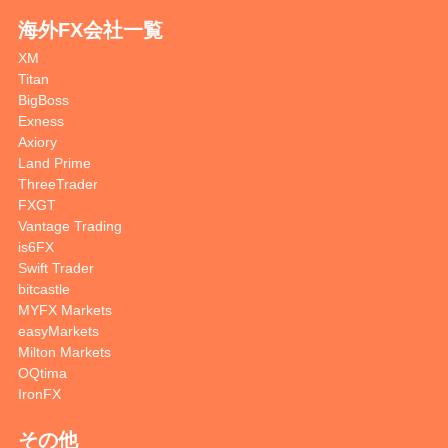
海外FX会社一覧
XM
Titan
BigBoss
Exness
Axiory
Land Prime
ThreeTrader
FXGT
Vantage Trading
is6FX
Swift Trader
bitcastle
MYFX Markets
easyMarkets
Milton Markets
OQtima
IronFX
その他