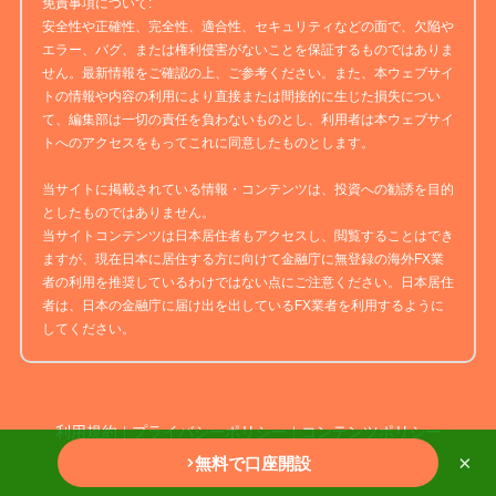
免責事項について:
安全性や正確性、完全性、適合性、セキュリティなどの面で、欠陥や
エラー、バグ、または権利侵害がないことを保証するものではありま
せん。最新情報をご確認の上、ご参考ください。また、本ウェブサイ
トの情報や内容の利用により直接または間接的に生じた損失につい
て、編集部は一切の責任を負わないものとし、利用者は本ウェブサイ
トへのアクセスをもってこれに同意したものとします。
当サイトに掲載されている情報・コンテンツは、投資への勧誘を目的
としたものではありません。
当サイトコンテンツは日本居住者もアクセスし、閲覧することはでき
ますが、現在日本に居住する方に向けて金融庁に無登録の海外FX業
者の利用を推奨しているわけではない点にご注意ください。日本居住
者は、日本の金融庁に届け出を出しているFX業者を利用するように
してください。
利用規約
プライバシーポリシー
コンテンツポリシー
｜
｜
×
無料で口座開設
©稼ぐ！海外FX.All Rights Resarved.