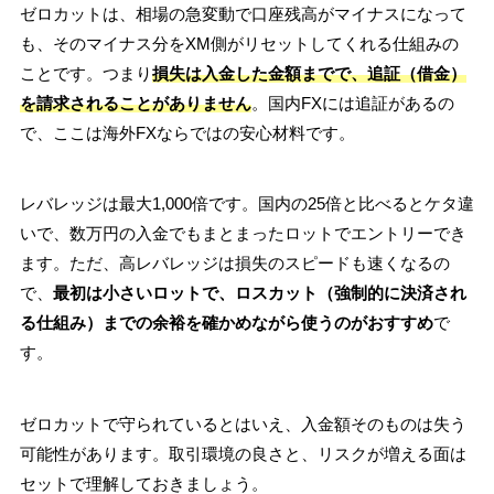
ゼロカットは、相場の急変動で口座残高がマイナスになって
も、そのマイナス分をXM側がリセットしてくれる仕組みの
ことです。つまり
損失は入金した金額までで、追証（借金）
を請求されることがありません
。国内FXには追証があるの
で、ここは海外FXならではの安心材料です。
レバレッジは最大1,000倍です。国内の25倍と比べるとケタ違
いで、数万円の入金でもまとまったロットでエントリーでき
ます。ただ、高レバレッジは損失のスピードも速くなるの
で、
最初は小さいロットで、ロスカット（強制的に決済され
る仕組み）までの余裕を確かめながら使うのがおすすめ
で
す。
ゼロカットで守られているとはいえ、入金額そのものは失う
可能性があります。取引環境の良さと、リスクが増える面は
セットで理解しておきましょう。