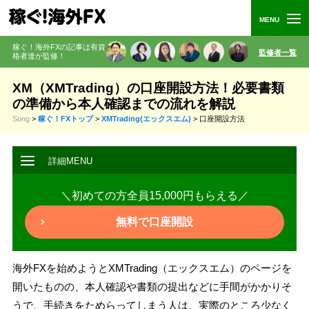
稼ぐ！海外FXの記事は有資
監修者一覧
格者
達が監修
！
XM（XMTrading）の口座開設方法！必要書類
の準備から本人確認までの流れを解説
Song
>
稼ぐ！FXトップ
>
XMTrading(エックスエム)
>
口座開設方法
＼初めての方全員15,000円もらえる／
無料で口座開設
海外FXを始めようとXMTrading（エックスエム）のページを
開いたものの、本人確認や書類の提出などに手間がかかりそ
うで、手続きをためらってしまう人は、実際のところ少なく