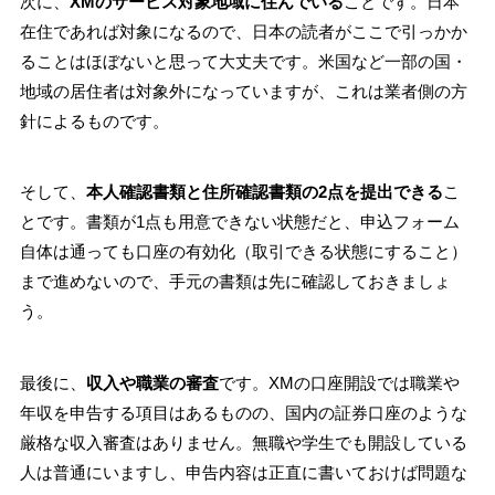
次に、
XMのサービス対象地域に住んでいる
ことです。日本
在住であれば対象になるので、日本の読者がここで引っかか
ることはほぼないと思って大丈夫です。米国など一部の国・
地域の居住者は対象外になっていますが、これは業者側の方
針によるものです。
そして、
本人確認書類と住所確認書類の2点を提出できる
こ
とです。書類が1点も用意できない状態だと、申込フォーム
自体は通っても口座の有効化（取引できる状態にすること）
まで進めないので、手元の書類は先に確認しておきましょ
う。
最後に、
収入や職業の審査
です。XMの口座開設では職業や
年収を申告する項目はあるものの、国内の証券口座のような
厳格な収入審査はありません。無職や学生でも開設している
人は普通にいますし、申告内容は正直に書いておけば問題な