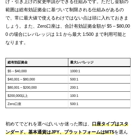
げ・引き上げの変更申請ができる仕組みです。ただし金額の
範囲は総有効証拠金に基づいて制限される仕組みがあるの
で、常に最大値で使えるわけではない点は頭に入れておきま
しょう。また、Zero口座は、合計有効証拠金額が $5 – $80,00
0 の場合にレバレッジは 1:1 から最大 1:500 まで利用可能と
なります。
総有効証拠金
最大レバレッジ
$5 – $40,000
1000:1
$40,001 – $80,000
500:1
$80,001 – $200,000
200:1
$200,000以上
100:1
Zero口座
500:1
初めてでどれを選べばいいか迷った際は、
口座タイプはスタ
ンダード、基本通貨はJPY、プラットフォームはMT5
を選ん