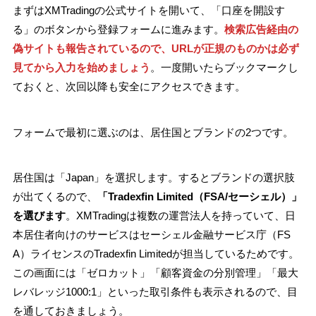
まずはXMTradingの公式サイトを開いて、「口座を開設す
る」のボタンから登録フォームに進みます。
検索広告経由の
偽サイトも報告されているので、URLが正規のものかは必ず
見てから入力を始めましょう
。一度開いたらブックマークし
ておくと、次回以降も安全にアクセスできます。
フォームで最初に選ぶのは、居住国とブランドの2つです。
居住国は「Japan」を選択します。するとブランドの選択肢
が出てくるので、
「Tradexfin Limited（FSA/セーシェル）」
を選びます
。XMTradingは複数の運営法人を持っていて、日
本居住者向けのサービスはセーシェル金融サービス庁（FS
A）ライセンスのTradexfin Limitedが担当しているためです。
この画面には「ゼロカット」「顧客資金の分別管理」「最大
レバレッジ1000:1」といった取引条件も表示されるので、目
を通しておきましょう。