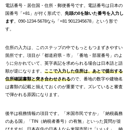
電話番号・居住国・住所・郵便番号です。電話番号は日本の
国番号「+81」が付く形式で、
先頭の0を除いた番号を入力し
ます
。090-1234-5678なら「+81 9012345678」という形で
す。
住所の入力は、このステップの中でもっともつまずきやすい
箇所です。項目が「都道府県・市」「番地・部屋番号」のよ
うに分かれていて、英字表記を求められる場合は日本語と語
順が逆になります。
ここで入力した住所は、あとで提出する
住所確認書類と突き合わせされる
ので、番地の数字や建物名
は書類の記載と揃えておくのが重要です。ズレていると審査
で弾かれる原因になります。
後半は税務情報の項目です。「米国市民ですか」「納税義務
のある国」「TIN（納税者番号）の有無」といった質問が並
びますが、日本在住の日本人なら米国市民は「いいえ」、納