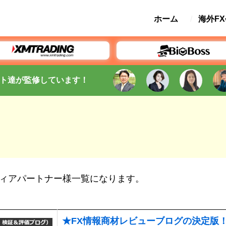
ホーム
海外F
ト
達が監修
しています
！
ィアパートナー様一覧になります。
★FX情報商材レビューブログの決定版