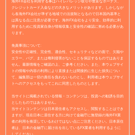
海外FX会社を利用する事はハイレバレッジ取引や豊富なボーナス、
クレジットカード入金などの大きなメリットがあります。しかしなが
ら各海外FX会社が準ずる地域での法規制となるので日本国内基準と
は異なる点に注意が必要です。海外FX会社をより安全、効率的に利
用するために投資家自身が情報収集と安全性の確認に努める必要があ
ります。
免責事項について:
安全性や正確性、完全性、適合性、セキュリティなどの面で、欠陥や
エラー、バグ、または権利侵害がないことを保証するものではありま
せん。最新情報をご確認の上、ご参考ください。また、本ウェブサイ
トの情報や内容の利用により直接または間接的に生じた損失につい
て、編集部は一切の責任を負わないものとし、利用者は本ウェブサイ
トへのアクセスをもってこれに同意したものとします。
当サイトに掲載されている情報・コンテンツは、投資への勧誘を目的
としたものではありません。
当サイトコンテンツは日本居住者もアクセスし、閲覧することはでき
ますが、現在日本に居住する方に向けて金融庁に無登録の海外FX業
者の利用を推奨しているわけではない点にご注意ください。日本居住
者は、日本の金融庁に届け出を出しているFX業者を利用するように
してください。