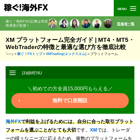
稼ぐ！海外FXの記事は有資
監修者一覧
格者
達が監修
！
XM プラットフォーム完全ガイド | MT4・MT5・
WebTraderの特徴と最適な選び方を徹底比較
Song
>
稼ぐ！FXトップ
>
XMTrading(エックスエム)
>
プラットフォーム
＼初めての方全員15,000円もらえる／
無料で口座開設
海外FX
で利益を上げるためには、自分に合った取引プラット
フォームを選ぶことがとても大切
です。
XM
では、トレーダ
ーの様々なニーズに応えるため、複数のプラットフォームを