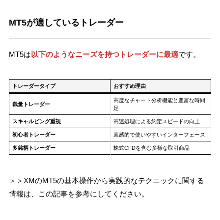
MT5が適しているトレーダー
MT5は
以下のようなニーズを持つトレーダーに最適
です。
トレーダータイプ
おすすめ理由
高度なチャート分析機能と豊富な時間
裁量トレーダー
足
スキャルピング重視
高速処理による約定スピードの向上
初心者トレーダー
直感的で使いやすいインターフェース
多銘柄トレーダー
株式CFDを含む多様な取引商品
＞＞XMのMT5の基本操作から実践的なテクニックに関する
情報は、この記事を参考にしてください。