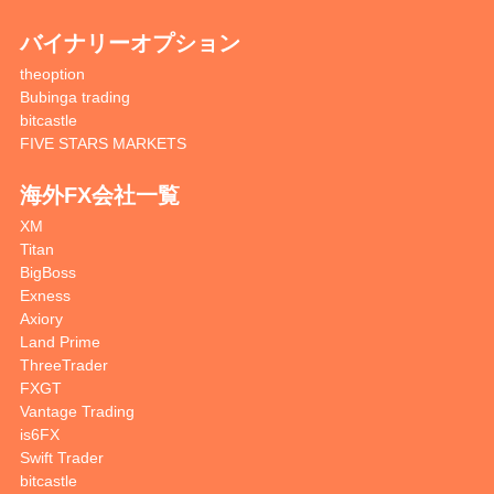
バイナリーオプション
theoption
Bubinga trading
bitcastle
FIVE STARS MARKETS
海外FX会社一覧
XM
Titan
BigBoss
Exness
Axiory
Land Prime
ThreeTrader
FXGT
Vantage Trading
is6FX
Swift Trader
bitcastle