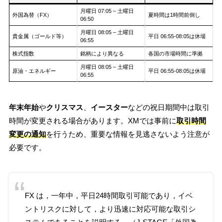
月曜日 07:05 – 土曜日
外国為替（FX）
夏時間は1時間前倒し
06:50
月曜日 08:05 – 土曜日
貴金属（ゴールド等）
平日 06:55-08:05は休場
06:55
株式指数
銘柄により異なる
各国の市場時間に準拠
月曜日 08:05 – 土曜日
原油・エネルギー
平日 06:55-08:05は休場
06:55
年末年始
や
クリスマス
、
イースター
などの祝日期間中は取引
時間が変更される場合があります。XMでは事前に
取引時間
変更の通知
を行うため、重要な情報を見逃さないよう注意が
必要です。
FX は，一年中，平日24時間取引可能であり，イベ
ントリスクに対して，より迅速に対応可能な取引シ