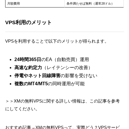
月額費用
条件満たせば無料（通常28ドル）
VPS利用のメリット
VPSを利用することで以下のメリットが得られます。
24時間365日
のEA（自動売買）運用
高速な約定力
（レイテンシーの改善）
停電やネット回線障害
の影響を受けない
複数のMT4/MT5
の同時運用が可能
＞＞XMの無料VPSに関する詳しい情報は、この記事を参考
にしてください。
おすすめ記事→XMの無料VPSって、実際どう？VPSサービ