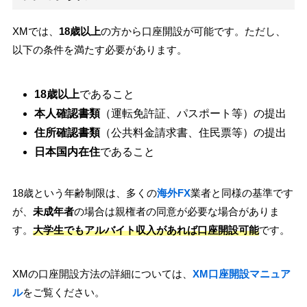
XMでは、
18歳以上
の方から口座開設が可能です。ただし、
以下の条件を満たす必要があります。
18歳以上
であること
本人確認書類
（運転免許証、パスポート等）の提出
住所確認書類
（公共料金請求書、住民票等）の提出
日本国内在住
であること
18歳という年齢制限は、多くの
海外FX
業者と同様の基準です
が、
未成年者
の場合は親権者の同意が必要な場合がありま
す。
大学生でもアルバイト収入があれば口座開設可能
です。
XMの口座開設方法の詳細については、
XM口座開設マニュア
ル
をご覧ください。