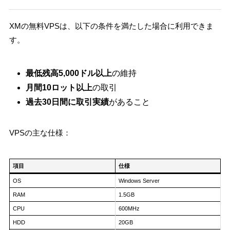
XMの無料VPSは、以下の条件を満たした場合に利用できま
す。
最低残高5,000ドル以上
の維持
月間10ロット以上
の取引
過去30日間に取引実績
があること
VPSの主な仕様：
項目
仕様
OS
Windows Server
RAM
1.5GB
CPU
600MHz
HDD
20GB