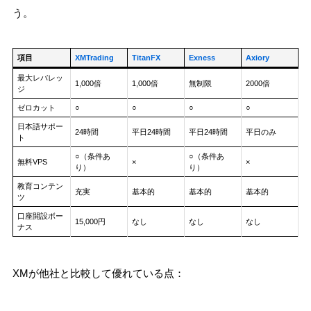
う。
項目
XMTrading
TitanFX
Exness
Axiory
最大レバレッ
1,000倍
1,000倍
無制限
2000倍
ジ
ゼロカット
○
○
○
○
日本語サポー
24時間
平日24時間
平日24時間
平日のみ
ト
○（条件あ
○（条件あ
無料VPS
×
×
り）
り）
教育コンテン
充実
基本的
基本的
基本的
ツ
口座開設ボー
15,000円
なし
なし
なし
ナス
XMが他社と比較して優れている点：