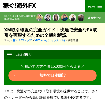
稼ぐ！海外FXの記事は有資
監修者一覧
格者
達が監修
！
XM取引環境の完全ガイド｜快適で安全なFX取
引を実現するための全機能解説
Song
>
稼ぐ！FXトップ
>
XMTrading(エックスエム)
>
取引環境
＼初めての方全員15,000円もらえる／
無料で口座開設
XMは、快適かつ安全なFX取引環境を提供することで、多く
のトレーダーから高い評価を得ている海外FX業者です。