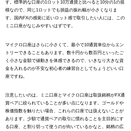
す。標準的な口座の1ロット10万通貨と比べると10分の1の規
模なので、同じ1ロットでも損益の振れ幅が小さくなりま
す。国内FXの感覚に近いロット感で取引したい人には、この
ミニ口座がなじみやすいはずです。
マイクロ口座はさらに小さくて、最小で10通貨単位からエン
トリーできることもあります。数十円から数百円といったご
く小さな金額で値動きを体感できるので、いきなり大きな資
金を入れるのが不安な初心者の練習台としてちょうどいい口
座ですね。
注意したいのは、ミニ口座とマイクロ口座は取扱銘柄がFX通
貨ペアに絞られていることが多い点になります。ゴールドや
株価指数を触りたい場合、これらの口座では扱えないことが
あります。少額で通貨ペアの取引に慣れることを主目的にす
る口座、と割り切って使うのが向いているかなと。銘柄の広