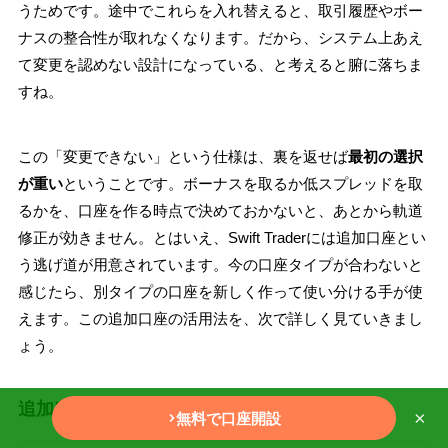
うためです。途中でこれらを入れ替えると、取引履歴やボー
ナスの整合性が取れなくなります。だから、システム上あえ
て変更を認めない設計になっている、と考えると腑に落ちま
すね。
この「変更できない」という仕様は、裏を返せば
最初の選択
が重い
ということです。ボーナスを取るか低スプレッドを取
るかを、口座を作る時点で決めておかないと、あとから軌道
修正が効きません。とはいえ、Swift Traderには追加口座とい
う逃げ道が用意されています。今の口座タイプが合わないと
感じたら、別タイプの口座を新しく作って使い分ける手が使
えます。この追加口座の活用法を、次で詳しく見ていきまし
ょう。
追加口座による口座タイプの切り替え
×
無料で口座開設