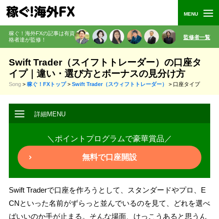
稼ぐ！海外FXの記事は有資
監修者一覧
格者
達が監修
！
Swift Trader（スイフトトレーダー）の口座タ
イプ｜違い・選び方とボーナスの見分け方
Song
>
稼ぐ！FXトップ
>
Swift Trader（スウィフトトレーダー）
>
口座タイプ
＼ポイントプログラムで豪華賞品／
無料で口座開設
Swift Traderで口座を作ろうとして、スタンダードやプロ、E
CNといった名前がずらっと並んでいるのを見て、どれを選べ
ばいいのか手が止まる。そんな場面、けっこうあると思うん