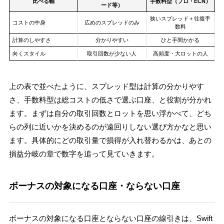
比べる軸
手数料型（プロ・ECN）
ード等）
狭いスプレッド＋往復手
コストの中身
広めのスプレッドのみ
数料
計算のしやすさ
分かりやすい
ひと手間かかる
向くスタイル
取引回数が少ない人
高頻度・大ロットの人
上の表で並べたように、スプレッド型は計算の分かりやす
さ、手数料型は総コストの低さで選ぶ口座、と役割が分かれ
ます。まずは自分の取引回数とロットを思い浮かべて、どち
らの列に近いかを決めるのが遠回りしない選び方かなと思い
ます。具体的にどの取引量で損得が入れ替わるかは、あとの
損益分岐の章で数字を追って見ていきます。
ボーナスの対象になる口座・ならない口座
ボーナスの対象になる口座とならない口座の線引きは、Swift