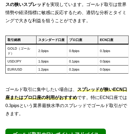
スの狭いスプレッド
を実現しています。ゴールド取引は世界
情勢や経済指標に敏感に反応するため、適切な分析とタイミ
ングで大きな利益を狙うことができます。
取引銘柄
スタンダード口座
プロ口座
ECN口座
GOLD（ゴール
2.0pips
0.8pips
0.3pips
ド）
USD/JPY
1.0pips
0.1pips
0.0pips
EUR/USD
1.2pips
0.2pips
0.0pips
ゴールド取引に集中したい場合は、
スプレッドが狭いECN口
座またはプロ口座の利用がおすすめ
です。特にECN口座では
0.3pipsという業界最狭水準のスプレッドでゴールド取引がで
きます。