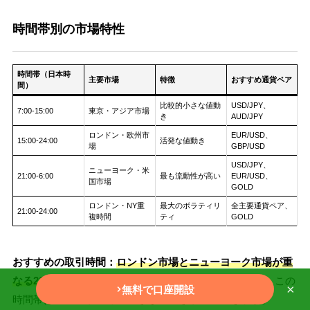
時間帯別の市場特性
時間帯（日本時
主要市場
特徴
おすすめ通貨ペア
間）
比較的小さな値動
USD/JPY、
7:00-15:00
東京・アジア市場
き
AUD/JPY
ロンドン・欧州市
EUR/USD、
15:00-24:00
活発な値動き
場
GBP/USD
USD/JPY、
ニューヨーク・米
21:00-6:00
最も流動性が高い
EUR/USD、
国市場
GOLD
ロンドン・NY重
最大のボラティリ
全主要通貨ペア、
21:00-24:00
複時間
ティ
GOLD
おすすめの取引時間：
ロンドン市場とニューヨーク市場が重
なる21:00-24:00（日本時間）が最も活発
な時間帯です。この
×
無料で口座開設
時間帯は流動性が高く、大きな値動きが期待できます。