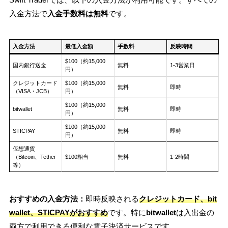
入金方法で
入金手数料は無料
です。
入金方法
最低入金額
手数料
反映時間
$100（約15,000
国内銀行送金
無料
1-3営業日
円）
クレジットカード
$100（約15,000
無料
即時
（VISA・JCB）
円）
$100（約15,000
bitwallet
無料
即時
円）
$100（約15,000
STICPAY
無料
即時
円）
仮想通貨
（Bitcoin、Tether
$100相当
無料
1-2時間
等）
おすすめの入金方法：
即時反映される
クレジットカード、bit
wallet、STICPAYがおすすめ
です。特に
bitwallet
は入出金の
両方で利用できる便利な電子決済サービスです。