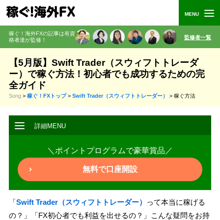
稼ぐ！海外FXの記事は有資
監修者一覧
格者
達が監修
！
【5月版】Swift Trader（スウィフトトレーダ
ー）で稼ぐ方法！初心者でも成功するための完
全ガイド
Song
>
稼ぐ！FXトップ
>
Swift Trader（スウィフトトレーダー）
>
稼ぐ方法
＼ポイントプログラムで豪華賞品／
無料で口座開設
「
Swift Trader（スウィフトトレーダー）
って本当に稼げる
の？」「FX初心者でも利益を出せるの？」こんな疑問をお持