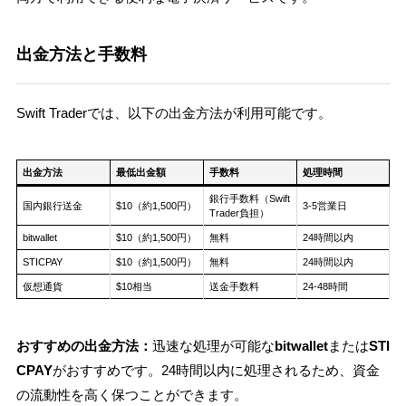
出金方法と手数料
Swift Traderでは、以下の出金方法が利用可能です。
出金方法
最低出金額
手数料
処理時間
銀行手数料（Swift
国内銀行送金
$10（約1,500円）
3-5営業日
Trader負担）
bitwallet
$10（約1,500円）
無料
24時間以内
STICPAY
$10（約1,500円）
無料
24時間以内
仮想通貨
$10相当
送金手数料
24-48時間
おすすめの出金方法：
迅速な処理が可能な
bitwallet
または
STI
CPAY
がおすすめです。24時間以内に処理されるため、資金
の流動性を高く保つことができます。