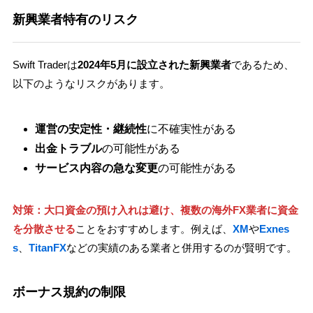
新興業者特有のリスク
Swift Traderは
2024年5月に設立された新興業者
であるため、
以下のようなリスクがあります。
運営の安定性・継続性
に不確実性がある
出金トラブル
の可能性がある
サービス内容の急な変更
の可能性がある
対策：大口資金の預け入れは避け、複数の海外FX業者に資金
を分散させる
ことをおすすめします。例えば、
XM
や
Exnes
s
、
TitanFX
などの実績のある業者と併用するのが賢明です。
ボーナス規約の制限