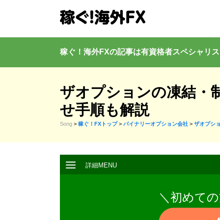
稼ぐ！海外FXの記事は有資格者
スペシャリス
ザオプションの凍結・
せ手順も解説
Song
>
稼ぐ！FXトップ
>
バイナリーオプション会社
>
ザオプション
＼初めての