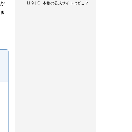
か
11.9
Q. 本物の公式サイトはどこ？
き