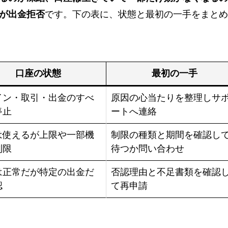
が出金拒否
です。下の表に、状態と最初の一手をまとめ
口座の状態
最初の一手
イン・取引・出金のすべ
原因の心当たりを整理しサ
停止
ートへ連絡
は使えるが上限や一部機
制限の種類と期間を確認し
制限
待つか問い合わせ
は正常だが特定の出金だ
否認理由と不足書類を確認
認
て再申請