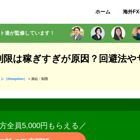
ホーム
海外F
ト
達が監修
しています
！
制限は稼ぎすぎが原因？回避法や
（theoption）
>
凍結・制限
方全員5,000円もらえる／