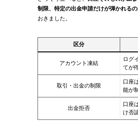
制限、特定の出金申請だけが弾かれるの
おきました。
区分
ログ
アカウント凍結
てが
口座
取引・出金の制限
能が
口座
出金拒否
け否