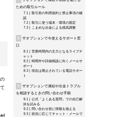
ための取引ルール
7.1
取引前の利用規約と禁止事項の確
認
7.2
取引に使う端末・環境の固定
7.3
こまめな出金による残高調整
8
ザオプションで今使えるサポート窓
口
8.1
営業時間内の主力となるライブチ
ャット
8.2
時間外や詳細相談に向くメールサ
ポート
8.3
現在は廃止されている電話サポー
ト
の
9
ザオプションで凍結や出金トラブル
て
を相談するときの問い合わせ手順
9.1
公式「よくある質問」での自己解
決を試みる
9.2
問い合わせ前に情報を揃える
9.3
状況に応じてチャット・メールで
が