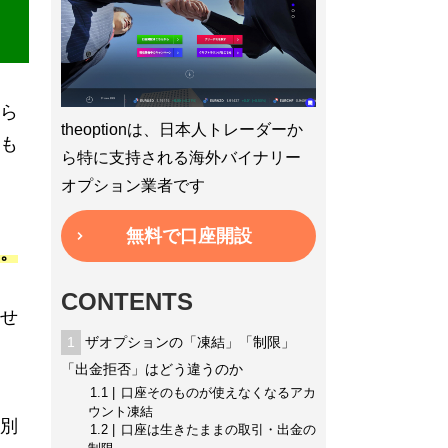
ら
theoptionは、日本人トレーダーか
も
ら特に支持される海外バイナリー
オプション業者です
無料で口座開設
。
CONTENTS
せ
1
ザオプションの「凍結」「制限」
「出金拒否」はどう違うのか
1.1
口座そのものが使えなくなるアカ
ウント凍結
別
1.2
口座は生きたままの取引・出金の