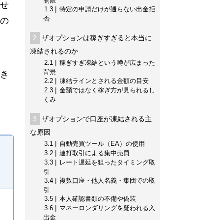
制限
せ
1.3
特定の申請だけが通らない出金拒
否
の
2
ザオプションは稼ぎすぎると本当に
凍結されるのか
2.1
稼ぎすぎ凍結という噂が広まった
背景
き
2.2
凍結ラインとされる金額の目安
2.3
金額ではなく稼ぎ方が見られるし
くみ
3
ザオプションで口座が凍結される主
な原因
3.1
自動売買ツール（EA）の使用
3.2
連打取引による集中売買
3.3
レート遅延を狙ったタイミング取
引
3.4
複数口座・他人名義・集団での取
引
3.5
本人確認書類の不備や偽装
3.6
マネーロンダリングを疑われる入
出金