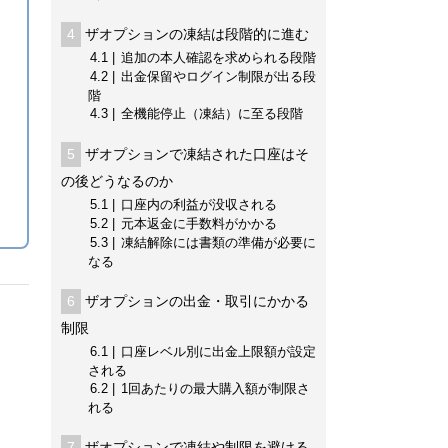
4
ザオプションの凍結は段階的に進む
4.1
追加の本人確認を求められる段階
4.2
出金保留やログイン制限が出る段
階
4.3
全機能停止（凍結）に至る段階
5
ザオプションで凍結された口座はそ
の後どうなるのか
5.1
口座内の利益が没収される
5.2
元本返金に手数料がかかる
5.3
凍結解除には書類の準備が必要に
なる
6
ザオプションの出金・取引にかかる
。
制限
6.1
口座レベル別に出金上限額が設定
される
6.2
1回あたりの最大購入額が制限さ
れる
7
ザオプションで凍結や制限を避ける