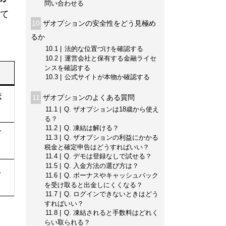
問い合わせる
て
10
ザオプションの安全性をどう見極め
るか
10.1
法的な位置づけを確認する
10.2
運営会社と保有する金融ライセ
ンスを確認する
10.3
公式サイトが本物か確認する
ポ
11
ザオプションのよくある質問
11.1
Q. ザオプションは18歳から使え
る？
11.2
Q. 凍結は解ける？
て
11.3
Q. ザオプションの利益にかかる
税金と確定申告はどうすればいい？
11.4
Q. デモは登録なしで試せる？
11.5
Q. 入金方法の選び方は？
し
11.6
Q. ボーナスやキャッシュバック
を受け取ると出金しにくくなる？
11.7
Q. ログインできないときはどう
すればいい？
11.8
Q. 凍結されると手数料はどれく
らい取られる？