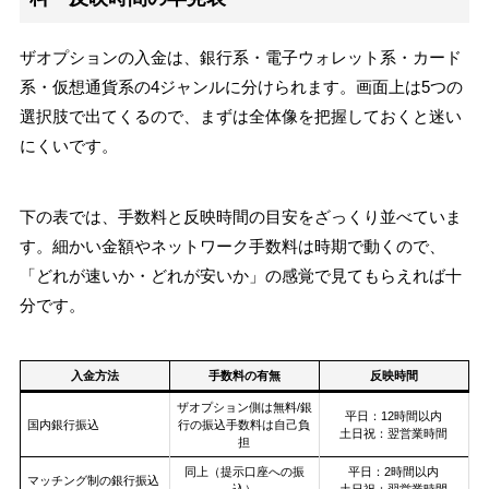
ザオプションの入金は、銀行系・電子ウォレット系・カード
系・仮想通貨系の4ジャンルに分けられます。画面上は5つの
選択肢で出てくるので、まずは全体像を把握しておくと迷い
にくいです。
下の表では、手数料と反映時間の目安をざっくり並べていま
す。細かい金額やネットワーク手数料は時期で動くので、
「どれが速いか・どれが安いか」の感覚で見てもらえれば十
分です。
入金方法
手数料の有無
反映時間
ザオプション側は無料/銀
平日：12時間以内
国内銀行振込
行の振込手数料は自己負
土日祝：翌営業時間
担
同上（提示口座への振
平日：2時間以内
マッチング制の銀行振込