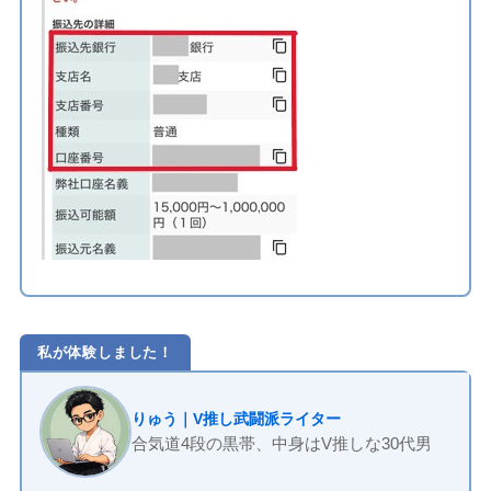
私が体験しました！
りゅう｜V推し武闘派ライター
合気道4段の黒帯、中身はV推しな30代男