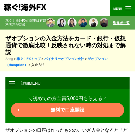
稼ぐ！海外FXの記事は有資
監修者一覧
格者
達が監修
！
ザオプションの入金方法をカード・銀行・仮想
通貨で徹底比較！反映されない時の対処まで解
説
Song
>
稼ぐ！FXトップ
>
バイナリーオプション会社
>
ザオプション
（theoption）
>
入金方法
＼初めての方全員5,000円もらえる／
無料で口座開設
ザオプションの口座は作ったものの、いざ入金となると「ど