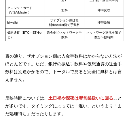
込）
土日祝：翌営業時間
クレジットカード
無料
即時反映
（VISA/Master）
ザオプション側は無
bitwallet
即時反映
料/bitwallet側で手数料
仮想通貨（BTC・ETHな
送金側でネットワーク手
ネットワーク状況次第で
ど）
数料
数分〜数時間
表の通り、ザオプション側の入金手数料はかからない方法が
ほとんどです。ただ、銀行の振込手数料や仮想通貨の送金手
数料は別途かかるので、トータルで見ると完全に無料とは言
えません。
反映時間については、
土日祝や深夜は翌営業扱いに回る
こと
が多いです。タイミングによっては「遅い」というより「ま
だ処理待ち」だったりします。