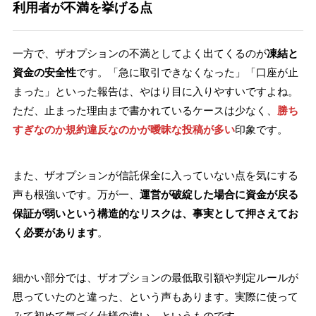
利用者が不満を挙げる点
一方で、ザオプションの不満としてよく出てくるのが
凍結と
資金の安全性
です。「急に取引できなくなった」「口座が止
まった」といった報告は、やはり目に入りやすいですよね。
ただ、止まった理由まで書かれているケースは少なく、
勝ち
すぎなのか規約違反なのかが曖昧な投稿が多い
印象です。
また、ザオプションが信託保全に入っていない点を気にする
声も根強いです。万が一、
運営が破綻した場合に資金が戻る
保証が弱いという構造的なリスクは、事実として押さえてお
く必要があります
。
細かい部分では、ザオプションの最低取引額や判定ルールが
思っていたのと違った、という声もあります。実際に使って
みて初めて気づく仕様の違い、というものです。