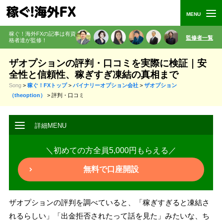
稼ぐ！海外FXの記事は有資
監修者一覧
格者
達が監修
！
ザオプションの評判・口コミを実際に検証｜安
全性と信頼性、稼ぎすぎ凍結の真相まで
Song
>
稼ぐ！FXトップ
>
バイナリーオプション会社
>
ザオプション
（theoption）
>
評判・口コミ
＼初めての方全員5,000円もらえる／
無料で口座開設
ザオプションの評判を調べていると、「稼ぎすぎると凍結さ
れるらしい」「出金拒否されたって話を見た」みたいな、ち