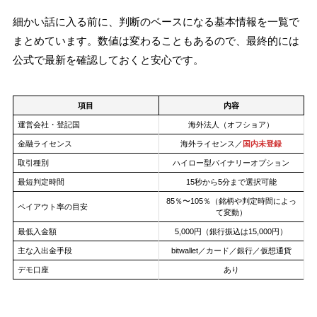
細かい話に入る前に、判断のベースになる基本情報を一覧で
まとめています。数値は変わることもあるので、最終的には
公式で最新を確認しておくと安心です。
項目
内容
運営会社・登記国
海外法人（オフショア）
金融ライセンス
海外ライセンス／
国内未登録
取引種別
ハイロー型バイナリーオプション
最短判定時間
15秒から5分まで選択可能
85％〜105％（銘柄や判定時間によっ
ペイアウト率の目安
て変動）
最低入金額
5,000円（銀行振込は15,000円）
主な入出金手段
bitwallet／カード／銀行／仮想通貨
デモ口座
あり