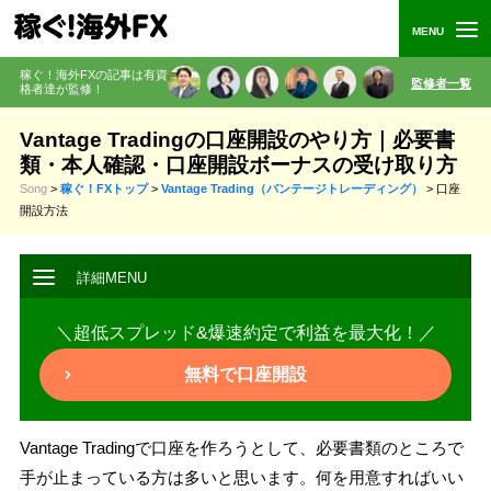
稼ぐ！海外FXの記事は有資
監修者一覧
格者
達が監修
！
Vantage Tradingの口座開設のやり方｜必要書
類・本人確認・口座開設ボーナスの受け取り方
Song
>
稼ぐ！FXトップ
>
Vantage Trading（バンテージトレーディング）
>
口座
開設方法
＼超低スプレッド&爆速約定で利益を最大化！／
無料で口座開設
Vantage Tradingで口座を作ろうとして、必要書類のところで
手が止まっている方は多いと思います。何を用意すればいい