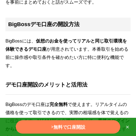
を事前にまとめておくと話がスムーズです。
BigBossデモ口座の開設方法
BigBossには、
仮想のお金を使ってリアルと同じ取引環境を
体験できるデモ口座
が用意されています。本番取引を始める
前に操作感や取引条件を確かめたい方に特に便利な機能で
す。
デモ口座開設のメリットと活用法
BigBossのデモ口座は
完全無料
で使えます。リアルタイムの
価格を使って取引できるので、実際の相場感を体で覚えるの
に役立ちます。MT4/MT5の全機能が使えて、
最後のログイン
×
無料で口座開設
から1年間有効
なので、じっくり時間をかけて練習できます