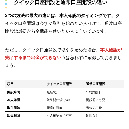
クイック口座開設と通常口座開設の違い
2つの方法の最大の違いは、本人確認のタイミング
です。ク
イック口座開設は今すぐ取引を始めたい人向けで、通常口座
開設は最初から全機能を使いたい人に向いています。
ただし、クイック口座開設で取引を始めた場合、
本人確認が
完了するまで出金ができない
点は忘れずに確認しておきまし
ょう。
項目
クイック口座開設
通常口座開設
開設時間
最短3分
1-2営業日
本人確認
取引開始後でOK
開設前に必要
取引開始
即座に可能
審査完了後
出金制限
本人確認まで不可
制限なし