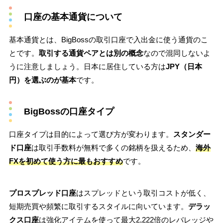
口座の基本通貨について
基本通貨とは、BigBossの取引口座で入出金に使う通貨のこ
とです。
取引する通貨ペアとは別の概念
なので混同しないよ
うに注意しましょう。日本に居住している方は
JPY（日本
円）を選ぶのが基本
です。
BigBossの口座タイプ
口座タイプは目的によって選び方が変わります。
スタンダー
ド口座
は取引手数料が無料で多くの銘柄を扱えるため、
海外
FXを初めて使う方に最もおすすめ
です。
プロスプレッド口座
はスプレッドという取引コストが低く、
短期売買や頻繁に取引するスタイルに向いています。
デラッ
クス口座
は強化アイテムを使って最大2,222倍のレバレッジや