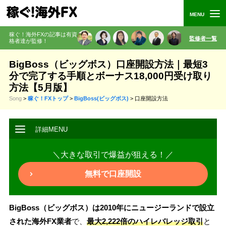
稼ぐ！海外FXの記事は有資
監修者一覧
格者
達が監修
！
BigBoss（ビッグボス）口座開設方法｜最短3
分で完了する手順とボーナス18,000円受け取り
方法【5月版】
Song
>
稼ぐ！FXトップ
>
BigBoss(ビッグボス)
>
口座開設方法
＼大きな取引で爆益が狙える！／
無料で口座開設
BigBoss（ビッグボス）は2010年にニュージーランドで設立
された海外FX業者
で、
最大2,222倍のハイレバレッジ取引
と