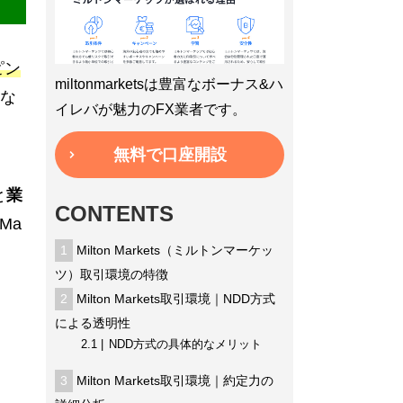
ピン
miltonmarketsは豊富なボーナス&ハ
な
イレバが魅力のFX業者です。
無料で口座開設
と
業
CONTENTS
Ma
1
Milton Markets（ミルトンマーケッ
。
ツ）取引環境の特徴
2
Milton Markets取引環境｜NDD方式
による透明性
2.1
NDD方式の具体的なメリット
3
Milton Markets取引環境｜約定力の