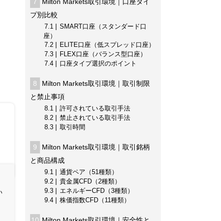
7
Milton Markets取引環境｜口座タイ
プ別比較
7.1
SMART口座（スタンダード口
座）
7.2
ELITE口座（低スプレッド口座）
7.3
FLEX口座（バランス型口座）
7.4
口座タイプ選択のポイント
8
Milton Markets取引環境｜取引制限
と禁止事項
8.1
許可されている取引手法
8.2
禁止されている取引手法
8.3
取引時間
9
Milton Markets取引環境｜取引銘柄
と商品構成
9.1
通貨ペア（51種類）
9.2
貴金属CFD（2種類）
9.3
エネルギーCFD（3種類）
い
9.4
株価指数CFD（11種類）
10
Milton Markets取引環境｜安全性と