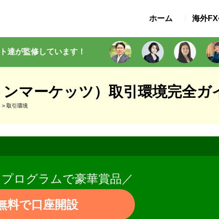
ホーム
海外F
ト
達が監修
しています
！
s（ミルトンマーケッツ）取引環境完全ガ
）
>
取引環境
トプログラムで豪華賞品／
無料で口座開設