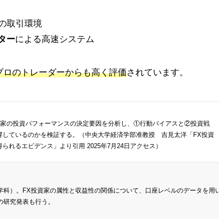
の取引環境
ター
による高速システム
プロのトレーダーからも高く評価
されています。
資家の投資パフォーマンスの決定要因を分析し、①行動バイアスと②投資戦
響しているのかを検証する。（中央大学経済学部准教授 吉見太洋「
FX投資
得られるエビデンス
」より引用 2025年7月24日アクセス）
学科）。FX投資家の属性と収益性の関係について、口座レベルのデータを用
の研究発表も行う。