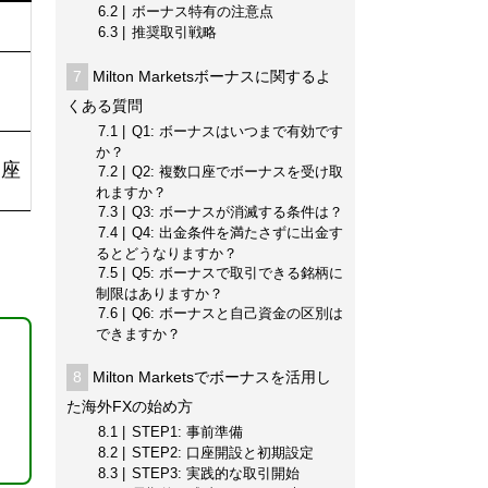
6.2
ボーナス特有の注意点
6.3
推奨取引戦略
7
Milton Marketsボーナスに関するよ
くある質問
7.1
Q1: ボーナスはいつまで有効です
か？
口座
7.2
Q2: 複数口座でボーナスを受け取
れますか？
7.3
Q3: ボーナスが消滅する条件は？
7.4
Q4: 出金条件を満たさずに出金す
るとどうなりますか？
7.5
Q5: ボーナスで取引できる銘柄に
制限はありますか？
7.6
Q6: ボーナスと自己資金の区別は
できますか？
8
Milton Marketsでボーナスを活用し
た海外FXの始め方
8.1
STEP1: 事前準備
8.2
STEP2: 口座開設と初期設定
8.3
STEP3: 実践的な取引開始