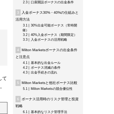
2.3
口座開設ボーナスの出金条件
3
入金ボーナス30%・40%の仕組みと
活用方法
3.1
30%出金可能ボーナス（常時開
催）
3.2
40%入金ボーナス（期間限定）
3.3
入金ボーナスの活用戦略
4
Milton Marketsボーナスの出金条件
と注意点
4.1
基本的な出金ルール
4.2
ボーナス消滅の条件
4.3
出金手続きの流れ
して
5
Milton Marketsと他社ボーナス比較
。
5.1
Milton Marketsの競合優位性
6
ボーナス活用時のリスク管理と投資
戦略
6.1
基本的なリスク管理手法