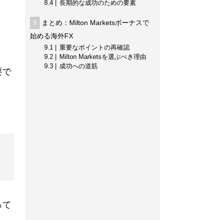
8.4
長期的な成功のための要素
9
まとめ：Milton Marketsボーナスで
始める海外FX
9.1
重要なポイントの再確認
9.2
Milton Marketsを選ぶべき理由
9.3
成功への道筋
要で
って