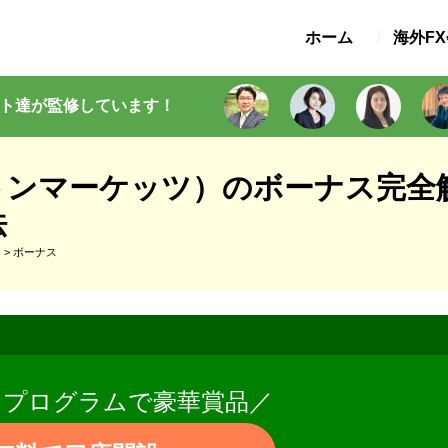
ホーム
海外F
ト
達が監修
しています
！
s（ミルトンマーケッツ）のボーナス
法
）
>
ボーナス
トプログラムで豪華賞品／