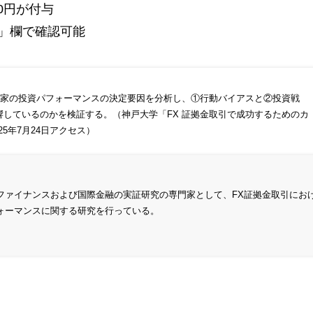
0円が付与
」欄で確認可能
資家の投資パフォーマンスの決定要因を分析し、①行動バイアスと②投資戦
響しているのかを検証する。（神戸大学「
FX 証拠金取引で成功するためのカ
25年7月24日アクセス）
ファイナンスおよび国際金融の実証研究の専門家として、FX証拠金取引にお
ォーマンスに関する研究を行っている。