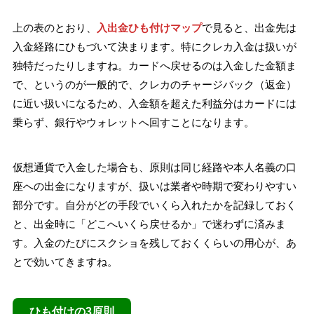
上の表のとおり、
入出金ひも付けマップ
で見ると、出金先は
入金経路にひもづいて決まります。特にクレカ入金は扱いが
独特だったりしますね。カードへ戻せるのは入金した金額ま
で、というのが一般的で、クレカのチャージバック（返金）
に近い扱いになるため、入金額を超えた利益分はカードには
乗らず、銀行やウォレットへ回すことになります。
仮想通貨で入金した場合も、原則は同じ経路や本人名義の口
座への出金になりますが、扱いは業者や時期で変わりやすい
部分です。自分がどの手段でいくら入れたかを記録しておく
と、出金時に「どこへいくら戻せるか」で迷わずに済みま
す。入金のたびにスクショを残しておくくらいの用心が、あ
とで効いてきますね。
ひも付けの3原則