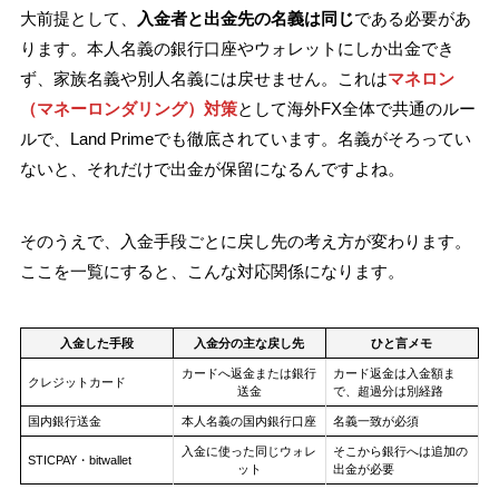
大前提として、
入金者と出金先の名義は同じ
である必要があ
ります。本人名義の銀行口座やウォレットにしか出金でき
ず、家族名義や別人名義には戻せません。これは
マネロン
（マネーロンダリング）対策
として海外FX全体で共通のルー
ルで、Land Primeでも徹底されています。名義がそろってい
ないと、それだけで出金が保留になるんですよね。
そのうえで、入金手段ごとに戻し先の考え方が変わります。
ここを一覧にすると、こんな対応関係になります。
入金した手段
入金分の主な戻し先
ひと言メモ
カードへ返金または銀行
カード返金は入金額ま
クレジットカード
送金
で、超過分は別経路
国内銀行送金
本人名義の国内銀行口座
名義一致が必須
入金に使った同じウォレ
そこから銀行へは追加の
STICPAY・bitwallet
ット
出金が必要