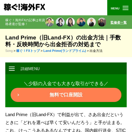
稼ぐ！海外FXの記事は有資
監修者一覧
格者
達が監修
！
Land Prime（旧Land-FX）の出金方法｜手数
料・反映時間から出金拒否の対処まで
Song
>
稼ぐ！FXトップ
>
Land Prime(ランドプライム)
>
出金方法
＼少額の入金でも大きな取引ができる／
無料で口座開設
Land Prime（旧Land-FX）で利益が出て、さあ出金だという
ときに「どれを選べば早くて安いんだろう」と手が止まる。
これ、けっこうあるあるなんですよね。国内銀行送金、STIC