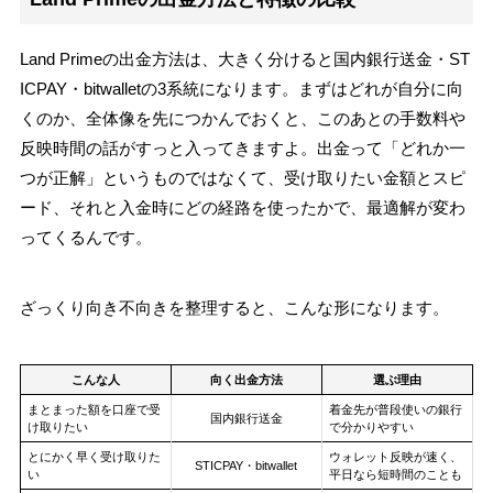
Land Primeの出金方法は、大きく分けると国内銀行送金・ST
ICPAY・bitwalletの3系統になります。まずはどれが自分に向
くのか、全体像を先につかんでおくと、このあとの手数料や
反映時間の話がすっと入ってきますよ。出金って「どれか一
つが正解」というものではなくて、受け取りたい金額とスピ
ード、それと入金時にどの経路を使ったかで、最適解が変わ
ってくるんです。
ざっくり向き不向きを整理すると、こんな形になります。
こんな人
向く出金方法
選ぶ理由
まとまった額を口座で受
着金先が普段使いの銀行
国内銀行送金
け取りたい
で分かりやすい
とにかく早く受け取りた
ウォレット反映が速く、
STICPAY・bitwallet
い
平日なら短時間のことも