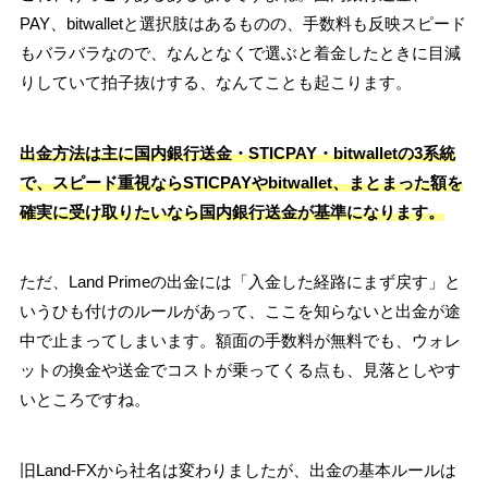
PAY、bitwalletと選択肢はあるものの、手数料も反映スピード
もバラバラなので、なんとなくで選ぶと着金したときに目減
りしていて拍子抜けする、なんてことも起こります。
出金方法は主に国内銀行送金・STICPAY・bitwalletの3系統
で、スピード重視ならSTICPAYやbitwallet、まとまった額を
確実に受け取りたいなら国内銀行送金が基準になります。
ただ、Land Primeの出金には「入金した経路にまず戻す」と
いうひも付けのルールがあって、ここを知らないと出金が途
中で止まってしまいます。額面の手数料が無料でも、ウォレ
ットの換金や送金でコストが乗ってくる点も、見落としやす
いところですね。
旧Land-FXから社名は変わりましたが、出金の基本ルールは