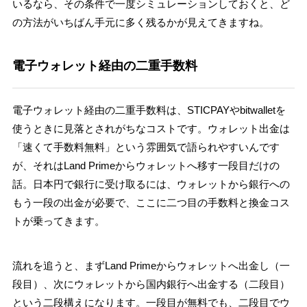
いるなら、その条件で一度シミュレーションしておくと、ど
の方法がいちばん手元に多く残るかが見えてきますね。
電子ウォレット経由の二重手数料
電子ウォレット経由の二重手数料は、STICPAYやbitwalletを
使うときに見落とされがちなコストです。ウォレット出金は
「速くて手数料無料」という雰囲気で語られやすいんです
が、それはLand Primeからウォレットへ移す一段目だけの
話。日本円で銀行に受け取るには、ウォレットから銀行への
もう一段の出金が必要で、ここに二つ目の手数料と換金コス
トが乗ってきます。
流れを追うと、まずLand Primeからウォレットへ出金し（一
段目）、次にウォレットから国内銀行へ出金する（二段目）
という二段構えになります。一段目が無料でも、二段目でウ