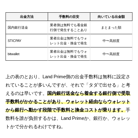
出金方法
手数料の目安
向いている出金額
業者側は無料でも着金銀
国内銀行送金
まとまった額
行側で発生することあり
業者出金は無料でもウォ
STICPAY
中〜高頻度
レット出金・換金で発生
業者出金は無料でもウォ
bitwallet
中〜高頻度
レット出金・換金で発生
上の表のとおり、Land Prime側の出金手数料は無料に設定さ
れていることが多いんですが、それで「タダで出せる」と考
えるのは早いです。
国内銀行送金なら着金する銀行側で受取
手数料がかかることがあり、ウォレット経由ならウォレット
から銀行へ動かす段階で手数料と換金コストが乗ります。
手
数料を誰が負担するかは、Land Primeか、銀行か、ウォレッ
トかで分かれるわけですね。