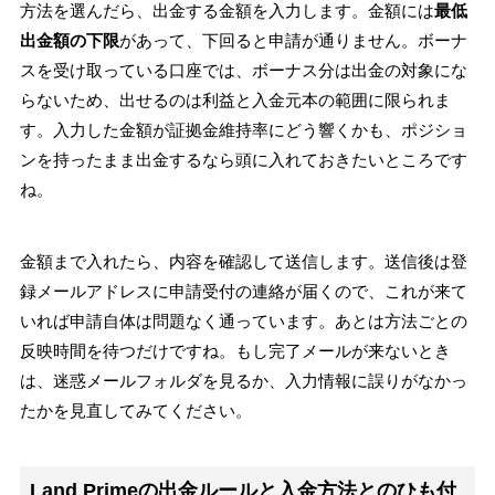
方法を選んだら、出金する金額を入力します。金額には
最低
出金額の下限
があって、下回ると申請が通りません。ボーナ
スを受け取っている口座では、ボーナス分は出金の対象にな
らないため、出せるのは利益と入金元本の範囲に限られま
す。入力した金額が証拠金維持率にどう響くかも、ポジショ
ンを持ったまま出金するなら頭に入れておきたいところです
ね。
金額まで入れたら、内容を確認して送信します。送信後は登
録メールアドレスに申請受付の連絡が届くので、これが来て
いれば申請自体は問題なく通っています。あとは方法ごとの
反映時間を待つだけですね。もし完了メールが来ないとき
は、迷惑メールフォルダを見るか、入力情報に誤りがなかっ
たかを見直してみてください。
Land Primeの出金ルールと入金方法とのひも付