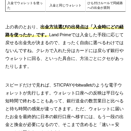
入金でウォレットを使っ
ひも付けルールで同経路
入金と同じウォレット
た
への出金が原則
上の表のとおり、
出金方法選びの出発点は「入金時にどの経
路を使ったか」です。
Land Primeでは入金した手段に応じて
戻せる出金先が決まるので、まったく自由に選べるわけでは
ないんですね。クレカで入れた分はカードには戻らず銀行や
ウォレットに回る、といった具合に、方法ごとにクセがあっ
たりします。
スピードだけで見れば、STICPAYやbitwalletのような電子ウ
ォレットが先行します。ウォレット口座への反映は平日なら
短時間で終わることもあって、銀行送金の数営業日と比べる
と待ち時間の感覚が違ってきます。ただ、ウォレットに届い
たお金を最終的に日本の銀行口座へ移すには、もう一段の出
金と換金が必要になるので、そこまで含めると「速い＝安