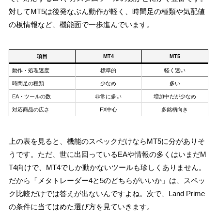
対してMT5は後発なぶん動作が軽く、時間足の種類や気配値
の板情報など、機能面で一歩進んでいます。
項目
MT4
MT5
動作・処理速度
標準的
軽く速い
時間足の種類
少なめ
多い
EA・ツールの数
非常に多い
増加中だが少なめ
対応商品の広さ
FX中心
多銘柄向き
上の表を見ると、機能のスペックだけならMT5に分がありそ
うです。ただ、世に出回っているEAや情報の多くはいまだM
T4向けで、MT4でしか動かないツールも珍しくありません。
だから「メタトレーダー4と5のどちらがいいか」は、スペッ
ク比較だけでは答えが出ないんですよね。次で、Land Prime
の条件に当てはめた選び方を見ていきます。