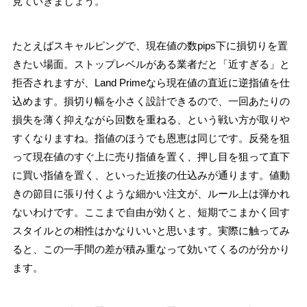
見ていきましょう。
たとえばスキャルピングで、現在値の数pips下に損切りを置
きたい場面。ストップレベルがある業者だと「近すぎる」と
拒否されますが、Land Primeなら現在値の直近に逆指値を仕
込めます。損切り幅を小さく設計できるので、一回あたりの
損失を薄く抑えながら回数を重ねる、という戦い方が取りや
すくなりますね。指値のほうでも恩恵は同じです。反発を狙
って現在値のすぐ上に売り指値を置く、押し目を狙って直下
に買い指値を置く、といった近接の仕込みが通ります。値動
きの節目に張り付くような細かい注文が、ルール上は弾かれ
ないわけです。ここまで自由が効くと、短期でこまかく回す
スタイルとの相性はかなりいいと思います。実際に触ってみ
ると、この一手間の差が積み重なって効いてくるのが分かり
ます。