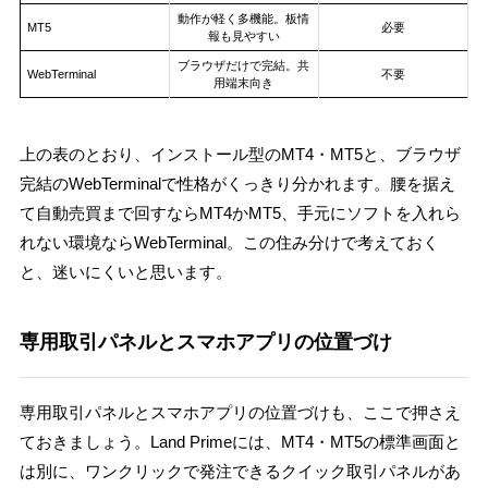
動作が軽く多機能。板情
MT5
必要
報も見やすい
ブラウザだけで完結。共
WebTerminal
不要
用端末向き
上の表のとおり、インストール型のMT4・MT5と、ブラウザ
完結のWebTerminalで性格がくっきり分かれます。腰を据え
て自動売買まで回すならMT4かMT5、手元にソフトを入れら
れない環境ならWebTerminal。この住み分けで考えておく
と、迷いにくいと思います。
専用取引パネルとスマホアプリの位置づけ
専用取引パネルとスマホアプリの位置づけも、ここで押さえ
ておきましょう。Land Primeには、MT4・MT5の標準画面と
は別に、ワンクリックで発注できるクイック取引パネルがあ