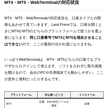
MT4・MT5・WebTerminalの対応状況
MT4・MT5・WebTerminalの対応状況を、口座タイプとの関
係もあわせて見ていきます。Land Primeでは、口座を開くと
きにMT4かMT5のどちらのプラットフォームで使うかを選ぶ
形になります。
同じ口座番号でMT4とMT5を混在させること
はできない
ので、ここが最初の分かれ道になりますね。
いっぽうWebTerminalは、MT4・MT5どちらの口座でもブラ
ウザからログインして使えます。ソフトを入れずに取引画面
を開けるので、会社のPCや共用端末でも動かしやすい。ここ
が意外と便利だったりするんです。
プラットフォーム
主な使いどころ
インストール
定番。EAや対応ツールが
MT4
必要
豊富