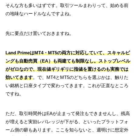
そんな方も多いはずです。取引ツールまわりって、始める前
の地味なハードルなんですよね。
先に要点だけ置いておきますね。
Land PrimeはMT4・MT5の両方に対応していて、スキャルピ
ングも自動売買（EA）も両建ても制限なし。ストップレベル
がゼロなので、現在値ギリギリに指値を置けるのも実務では
効いてきます
。で、MT4とMT5のどちらを選ぶかは、触りた
い銘柄と口座タイプで変わってきます。これが正直なところ
ですね。
ただ、取引時間外はEAが止まって発注もできませんし、残高
が増えると実効レバレッジが下がる、といったプラットフォ
ーム側の癖もあります。ここを知らないと、週明けに想定外