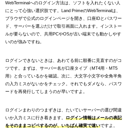
WebTerminalへのログイン方法は、ソフトを入れたくない人
にとって心強い選択肢です。Land PrimeのWebTerminalは、
ブラウザで公式のログインページを開き、口座IDとパスワー
ド、サーバーを選ぶだけで取引画面に入れます。インストー
ルが要らないので、共用PCやOSが古い端末でも動かしやす
いのが強みですね。
ログインできないときは、あわてる前に順番に見直すのがコ
ツです。まずは、サーバー名が口座タイプ（MT4用・MT5
用）と合っているかを確認。次に、大文字小文字や全角半角
の入力ミスがないかをチェック。それでもダメなら、パスワ
ードを再発行してしまうのが早いですよ。
ログインまわりのつまずきは、たいていサーバーの選び間違
いか入力ミスに行き着きます。
ログイン情報はメールの表記
をそのままコピペするのが、いちばん確実で速い
ですよ。