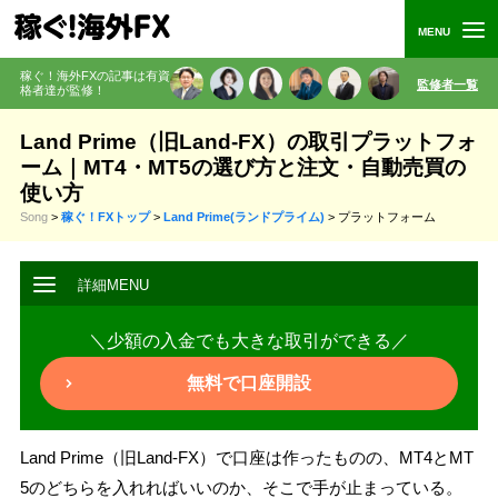
稼ぐ！海外FXの記事は有資
監修者一覧
格者
達が監修
！
Land Prime（旧Land-FX）の取引プラットフォ
ーム｜MT4・MT5の選び方と注文・自動売買の
使い方
Song
>
稼ぐ！FXトップ
>
Land Prime(ランドプライム)
>
プラットフォーム
＼少額の入金でも大きな取引ができる／
無料で口座開設
Land Prime（旧Land-FX）で口座は作ったものの、MT4とMT
5のどちらを入れればいいのか、そこで手が止まっている。