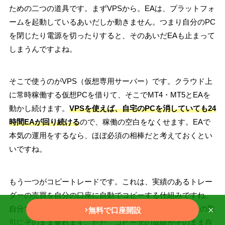
ための二つの道具です。まずVPSから。EAは、プラットフォ
ームを起動しているあいだしか動きません。つまり自分のPC
を閉じたり電源を切ったりすると、そのあいだEAも止まって
しまうんですよね。
そこで使うのがVPS（仮想専用サーバー）です。クラウド上
に常時稼働する仮想PCを借りて、そこでMT4・MT5とEAを
動かし続けます。
VPSを使えば、自宅のPCを消していても24
時間EAが回り続ける
ので、稼働の空白をなくせます。EAで
本気の運用をするなら、ほぼ必須の相棒だと考えておくとい
いですね。
もう一つがコピートレードです。これは、実績のあるトレー
ダーの売買を自分の口座に自動でコピーする仕組みですね。
自分でEAを組んだり選んだりする自信がなくても、他人の取
×
無料で口座開設
引にそのまま乗れます。ただ、コピー元の成績がそのまま自