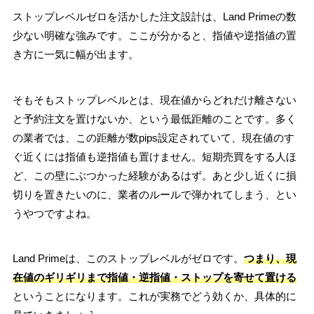
ストップレベルゼロを活かした注文設計は、Land Primeの数
少ない明確な強みです。ここが分かると、指値や逆指値の置
き方に一気に幅が出ます。
そもそもストップレベルとは、現在値からどれだけ離さない
と予約注文を置けないか、という最低距離のことです。多く
の業者では、この距離が数pips設定されていて、現在値のす
ぐ近くには指値も逆指値も置けません。短期売買をする人ほ
ど、この壁にぶつかった経験があるはず。あと少し近くに損
切りを置きたいのに、業者のルールで弾かれてしまう、とい
うやつですよね。
Land Primeは、このストップレベルがゼロです。
つまり、現
在値のギリギリまで指値・逆指値・ストップを寄せて置ける
ということになります。これが実務でどう効くか、具体的に