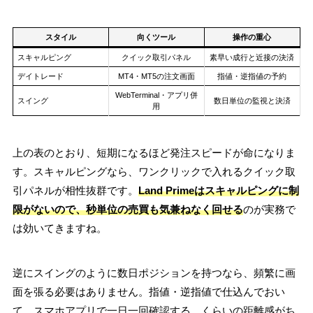
スタイル
向くツール
操作の重心
スキャルピング
クイック取引パネル
素早い成行と近接の決済
デイトレード
MT4・MT5の注文画面
指値・逆指値の予約
WebTerminal・アプリ併
スイング
数日単位の監視と決済
用
上の表のとおり、短期になるほど発注スピードが命になりま
す。スキャルピングなら、ワンクリックで入れるクイック取
引パネルが相性抜群です。
Land Primeはスキャルピングに制
限がないので、秒単位の売買も気兼ねなく回せる
のが実務で
は効いてきますね。
逆にスイングのように数日ポジションを持つなら、頻繁に画
面を張る必要はありません。指値・逆指値で仕込んでおい
て、スマホアプリで一日一回確認する、くらいの距離感がち