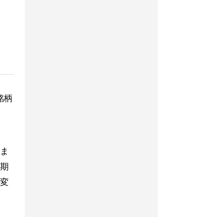
銘柄
ま
期
変