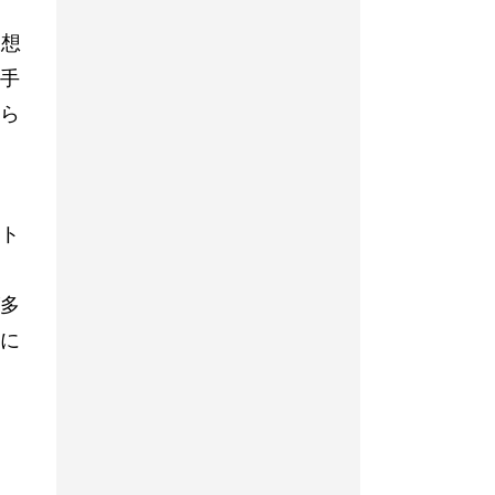
仮想
手
ら
ト
多
に