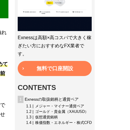
触れ
Exnessは高額×高コスパで大きく稼
ぎたい方におすすめなFX業者で
す。
めて
無料で口座開設
前
CONTENTS
1
Exnessの取扱銘柄と通貨ペア
で
1.1
メジャー・マイナー通貨ペア
1.2
ゴールド・貴金属（XAUUSD）
せ
1.3
仮想通貨銘柄
1.4
株価指数・エネルギー・株式CFD