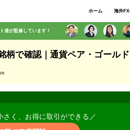
ホーム
海外F
ト
達が監修
しています
！
を全銘柄で確認｜通貨ペア・ゴール
時間
小さく、お得に取引ができる／