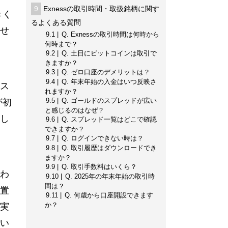
9
Exnessの取引時間・取扱銘柄に関す
きく
るよくある質問
せ
9.1
Q. Exnessの取引時間は何時から
何時まで？
9.2
Q. 土日にビットコインは取引で
きますか？
9.3
Q. ゼロ口座のデメリットは？
9.4
Q. 年末年始の入金はいつ反映さ
ス
れますか？
9.5
Q. ゴールドのスプレッドが広い
が初
と感じるのはなぜ？
し
9.6
Q. スプレッド一覧はどこで確認
できますか？
9.7
Q. ログインできない時は？
9.8
Q. 取引履歴はダウンロードでき
ますか？
9.9
Q. 取引手数料はいくら？
わ
9.10
Q. 2025年の年末年始の取引時
間は？
置
9.11
Q. 何歳から口座開設できます
か？
実
い