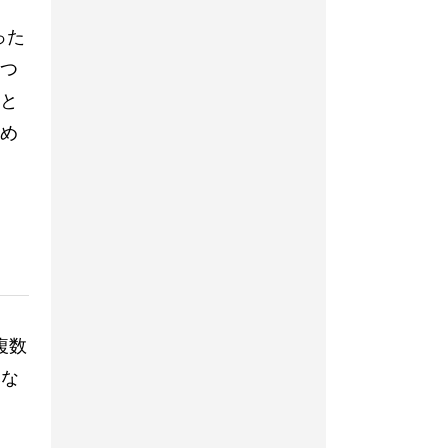
った
つ
と
め
複数
みな