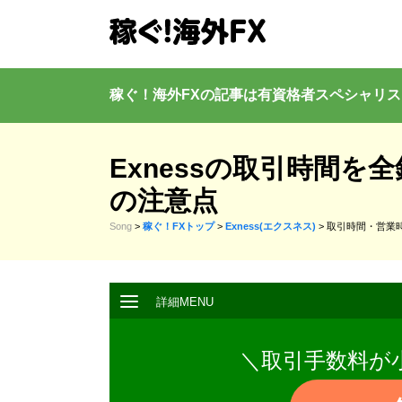
稼ぐ！海外FXの記事は有資格者
スペシャリス
Exnessの取引時間
の注意点
Song
>
稼ぐ！FXトップ
>
Exness(エクスネス)
>
取引時間・営業
＼取引手数料が