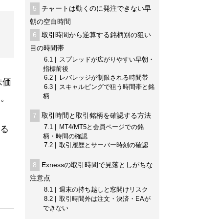
5
チャートは動くのに発注できない早
朝の空白時間
6
取引時間から逆算する銘柄別の狙い
目の時間帯
6.1
スプレッドが広がりやすい早朝・
指標前後
6.2
レバレッジが制限される時間帯
株価
6.3
スキャルピングで狙う時間帯と銘
柄
す。
く
7
取引時間と取引銘柄を確認する方法
7.1
MT4/MT5と会員ページでの銘
る
柄・時間の確認
7.2
取引履歴とサーバー時刻の確認
8
Exnessの取引時間で見落としがちな
注意点
8.1
週末の持ち越しと窓開けリスク
8.2
取引時間外は注文・決済・EAが
できない