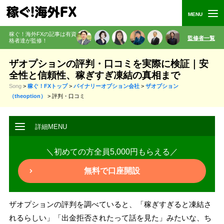
稼ぐ！海外FXの記事は有資
監修者一覧
格者
達が監修
！
ザオプションの評判・口コミを実際に検証｜安
全性と信頼性、稼ぎすぎ凍結の真相まで
Song
>
稼ぐ！FXトップ
>
バイナリーオプション会社
>
ザオプション
（theoption）
>
評判・口コミ
＼初めての方全員5,000円もらえる／
無料で口座開設
ザオプションの評判を調べていると、「稼ぎすぎると凍結さ
れるらしい」「出金拒否されたって話を見た」みたいな、ち