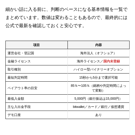
細かい話に入る前に、判断のベースになる基本情報を一覧で
まとめています。数値は変わることもあるので、最終的には
公式で最新を確認しておくと安心です。
項目
内容
運営会社・登記国
海外法人（オフショア）
金融ライセンス
海外ライセンス／
国内未登録
取引種別
ハイロー型バイナリーオプション
最短判定時間
15秒から5分まで選択可能
85％〜105％（銘柄や判定時間によっ
ペイアウト率の目安
て変動）
最低入金額
5,000円（銀行振込は15,000円）
主な入出金手段
bitwallet／カード／銀行／仮想通貨
デモ口座
あり