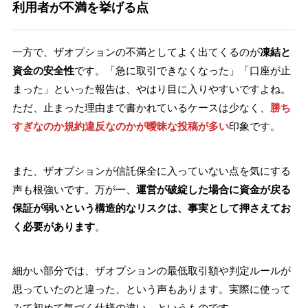
利用者が不満を挙げる点
一方で、ザオプションの不満としてよく出てくるのが
凍結と
資金の安全性
です。「急に取引できなくなった」「口座が止
まった」といった報告は、やはり目に入りやすいですよね。
ただ、止まった理由まで書かれているケースは少なく、
勝ち
すぎなのか規約違反なのかが曖昧な投稿が多い
印象です。
また、ザオプションが信託保全に入っていない点を気にする
声も根強いです。万が一、
運営が破綻した場合に資金が戻る
保証が弱いという構造的なリスクは、事実として押さえてお
く必要があります
。
細かい部分では、ザオプションの最低取引額や判定ルールが
思っていたのと違った、という声もあります。実際に使って
みて初めて気づく仕様の違い、というものです。