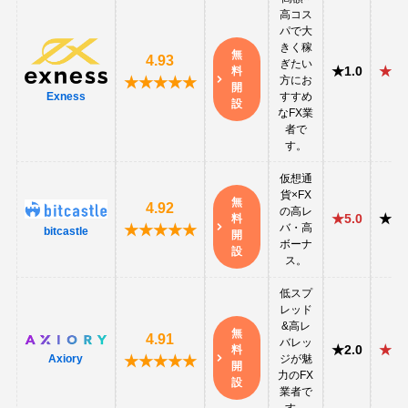
高コス
パで大
きく稼
無
4.93
ぎたい
★1.0
★5.
料
方にお
★★★★★
開
すすめ
Exness
設
なFX業
者で
す。
仮想通
貨×FX
無
4.92
の高レ
★5.0
★5.
料
バ・高
★★★★★
bitcastle
開
ボーナ
設
ス。
低スプ
レッド
&高レ
無
4.91
バレッ
★2.0
★4.
料
ジが魅
Axiory
★★★★★
開
力のFX
設
業者で
す。