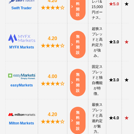
4.20
レバ＆
★5.0
★4.
料
15,000
★★★★☆
Swift Trader
開
円ボー
設
ナス。
超狭ス
プレッ
無
4.20
ドと高
★3.0
★5.
料
約定力
★★★★☆
MYFX Markets
開
が強
設
み。
固定ス
プレッ
無
4.00
ドと独
★3.0
★3.
料
自機能
★★★★☆
easyMarkets
開
が特
設
徴。
最狭ス
プレッ
無
4.20
ドと高
★4.0
★5.
料
速約定
★★★★☆
Milton Markets
開
が魅
設
力。