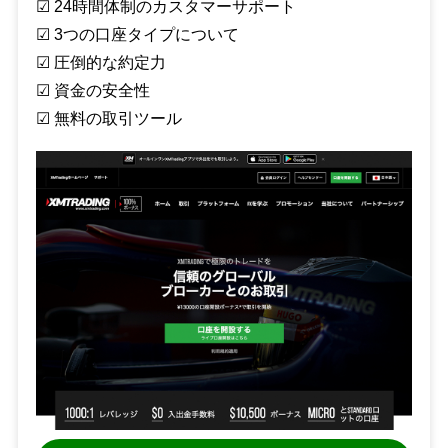
☑︎ 24時間体制のカスタマーサポート
☑︎ 3つの口座タイプについて
☑︎ 圧倒的な約定力
☑︎ 資金の安全性
☑︎ 無料の取引ツール