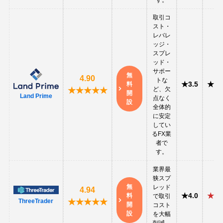
取引コ
スト・
レバレ
ッジ・
スプレ
ッド・
サポー
無
4.90
トな
★3.5
★3.
料
ど、欠
★★★★★
開
Land Prime
点なく
設
全体的
に安定
してい
るFX業
者で
す。
業界最
狭スプ
無
レッド
4.94
★4.0
★5.
料
で取引
★★★★★
ThreeTrader
開
コスト
設
を大幅
削減。