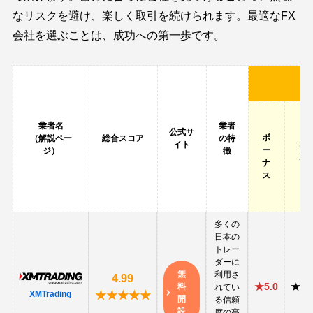
なリスクを避け、楽しく取引を続けられます。最適なFX
会社を選ぶことは、成功への第一歩です。
業者名
業者
公式サ
ボ
（解説ペー
総合スコア
の特
コ
イト
ー
ジ）
徴
ス
ナ
ト
ス
多くの
日本の
トレー
ダーに
無
利用さ
4.99
★5.0
★3.
料
れてい
★★★★★
XMTrading
開
る信頼
設
度の高