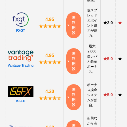
低スプ
レッド
無
4.95
とポイ
★2.0
★5.
料
ント還
★★★★★
開
元が魅
FXGT
設
力。
最大
2,000
無
4.95
倍レバ
★5.0
★4.
料
と豪華
★★★★★
開
Vantage Trading
ボーナ
設
ス。
ボーナ
無
ス換金
4.20
★5.0
★3.
料
システ
★★★★☆
開
ムが独
is6FX
設
自。
新興な
がら高
無