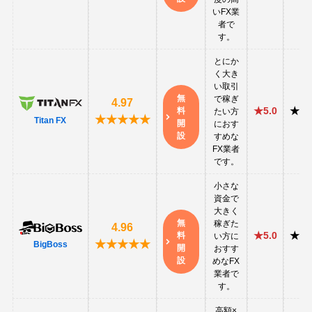
いFX業
者で
す。
とにか
く大き
い取引
無
で稼ぎ
4.97
★5.0
★3.
料
たい方
★★★★★
Titan FX
開
におす
設
すめな
FX業者
です。
小さな
資金で
大きく
無
稼ぎた
4.96
★5.0
★3.
料
い方に
★★★★★
BigBoss
開
おすす
設
めなFX
業者で
す。
高額×