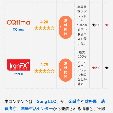
業界最
狭スプ
レッド
無
と
4.20
★3.0
★5.
料
cTrader
★★★★☆
OQtima
開
対応で
設
取引コ
スト最
小化。
最大
100%
ボーナ
無
3.75
スとレ
★5.0
★4.
料
バレッ
★★★☆☆
開
IronFX
ジ制限
設
なしが
魅力。
本コンテンツは「
Song LLC
」が、
金融庁
や
財務局
、
消
費者庁
、
国民生活センター
から発信される情報と、実際