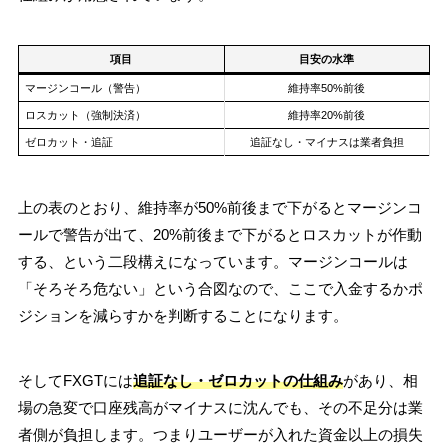
項目
目安の水準
マージンコール（警告）
維持率50%前後
ロスカット（強制決済）
維持率20%前後
ゼロカット・追証
追証なし・マイナスは業者負担
上の表のとおり、維持率が50%前後まで下がるとマージンコ
ールで警告が出て、20%前後まで下がるとロスカットが作動
する、という二段構えになっています。マージンコールは
「そろそろ危ない」という合図なので、ここで入金するかポ
ジションを減らすかを判断することになります。
そしてFXGTには
追証なし・ゼロカットの仕組み
があり、相
場の急変で口座残高がマイナスに沈んでも、その不足分は業
者側が負担します。つまりユーザーが入れた資金以上の損失