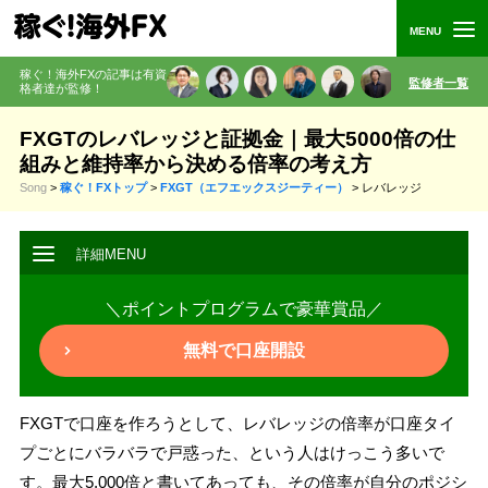
稼ぐ！海外FXの記事は有資
監修者一覧
格者
達が監修
！
FXGTのレバレッジと証拠金｜最大5000倍の仕
組みと維持率から決める倍率の考え方
Song
>
稼ぐ！FXトップ
>
FXGT（エフエックスジーティー）
>
レバレッジ
＼ポイントプログラムで豪華賞品／
無料で口座開設
FXGTで口座を作ろうとして、レバレッジの倍率が口座タイ
プごとにバラバラで戸惑った、という人はけっこう多いで
す。最大5,000倍と書いてあっても、その倍率が自分のポジシ