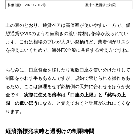
株価指数・VIX・GTi12等
数十〜数百倍に制限
上の表のとおり、通貨ペアは高倍率が使いやすい一方で、仮
想通貨やVIXのような値動きの荒い銘柄は倍率が絞られてい
ます。これは相場のブレが大きい銘柄ほど、業者側がリスク
を抑えにいくためで、海外FX全般に共通する考え方ですね。
ちなみに、口座資金を移したり複数口座を使い分けたりして
制限をかわす手もあるんですが、規約で禁じられる操作もあ
るため、ここは無理をせず銘柄側の天井に合わせるほうが安
全です。
実際に使える倍率は「口座の上限」と「銘柄の上
限」の低いほう
になる、と覚えておくと計算がぶれにくくな
ります。
経済指標発表時と週明けの制限時間