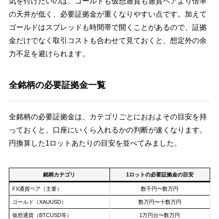
気を付けたいのは、ゴールドも仮想通貨も通貨ペアより倍率
の天井が低く、必要証拠金が重くなりやすい点です。加えて
ゴールドはスプレッドも時間帯で開くことがあるので、証拠
金だけでなく取引コストも合わせて見ておくと、想定外の余
力不足を避けられます。
全銘柄の必要証拠金一覧
全銘柄の必要証拠金は、カテゴリごとにおおよその目安を持
っておくと、口座にいくら入れるかの判断が速くなります。
円換算した1ロットあたりの目安を並べてみました。
銘柄カテゴリ
1ロットの必要証拠金の目安
FX通貨ペア（主要）
数千円〜数万円
ゴールド（XAUUSD）
数万円〜十数万円
仮想通貨（BTCUSD等）
1万円台〜数万円