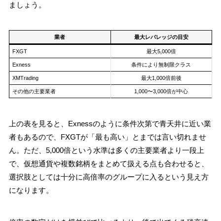
ましょう。
業者
最大レバレッジの目安
FXGT
最大5,000倍
Exness
条件により無制限クラス
XMTrading
最大1,000倍前後
その他の主要業者
1,000〜3,000倍が中心
上の表を見ると、Exnessのように条件次第で青天井に近い業
者もあるので、FXGTが「最も高い」とまでは言い切れませ
ん。ただ、5,000倍という水準は多くの主要業者より一段上
で、仮想通貨や複数銘柄をまとめて扱える点も合わせると、
選択肢としては十分に高倍率のグループに入るという見え方
になります。