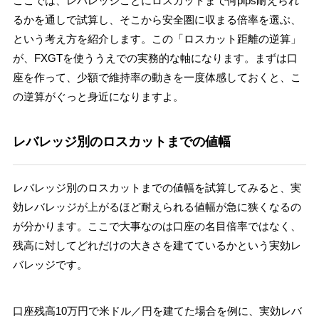
ここでは、レバレッジごとにロスカットまで何pips耐えられ
るかを通しで試算し、そこから安全圏に収まる倍率を選ぶ、
という考え方を紹介します。この「ロスカット距離の逆算」
が、FXGTを使ううえでの実務的な軸になります。まずは口
座を作って、少額で維持率の動きを一度体感しておくと、こ
の逆算がぐっと身近になりますよ。
レバレッジ別のロスカットまでの値幅
レバレッジ別のロスカットまでの値幅を試算してみると、実
効レバレッジが上がるほど耐えられる値幅が急に狭くなるの
が分かります。ここで大事なのは口座の名目倍率ではなく、
残高に対してどれだけの大きさを建てているかという実効レ
バレッジです。
口座残高10万円で米ドル／円を建てた場合を例に、実効レバ