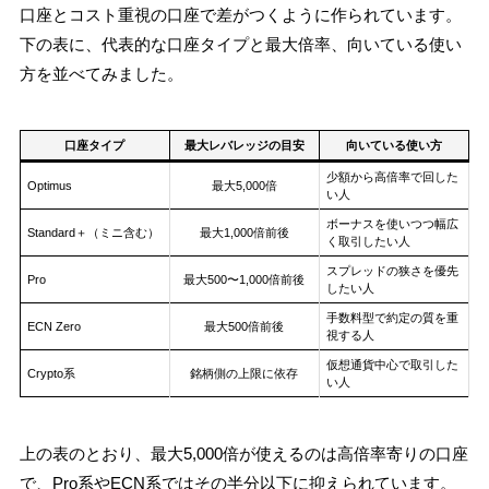
口座とコスト重視の口座で差がつくように作られています。
下の表に、代表的な口座タイプと最大倍率、向いている使い
方を並べてみました。
口座タイプ
最大レバレッジの目安
向いている使い方
少額から高倍率で回した
Optimus
最大5,000倍
い人
ボーナスを使いつつ幅広
Standard＋（ミニ含む）
最大1,000倍前後
く取引したい人
スプレッドの狭さを優先
Pro
最大500〜1,000倍前後
したい人
手数料型で約定の質を重
ECN Zero
最大500倍前後
視する人
仮想通貨中心で取引した
Crypto系
銘柄側の上限に依存
い人
上の表のとおり、最大5,000倍が使えるのは高倍率寄りの口座
で、Pro系やECN系ではその半分以下に抑えられています。