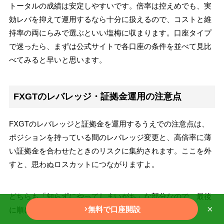
トータルの成績は安定しやすいです。倍率は控えめでも、実
効レバを抑えて運用するなら十分に扱えるので、コストと維
持率の両にらみで選ぶといい塩梅に収まります。口座タイプ
で迷ったら、まずは公式サイトで各口座の条件を並べて見比
べてみると早いと思います。
FXGTのレバレッジ・証拠金運用の注意点
FXGTのレバレッジと証拠金を運用するうえでの注意点は、
ポジションを持っている間のレバレッジ変更と、高倍率に薄
い証拠金を合わせたときのリスクに集約されます。ここを外
すと、思わぬロスカットにつながりますよ。
どちらも「知らずにやってしまいがち」な部分なので、最後
×
無料で口座開設
に順に確認しておきましょう。