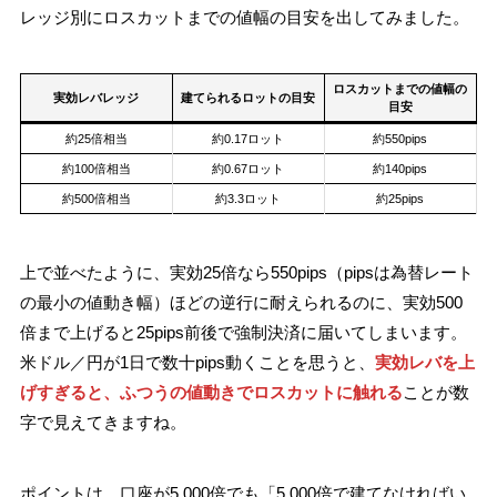
レッジ別にロスカットまでの値幅の目安を出してみました。
ロスカットまでの値幅の
実効レバレッジ
建てられるロットの目安
目安
約25倍相当
約0.17ロット
約550pips
約100倍相当
約0.67ロット
約140pips
約500倍相当
約3.3ロット
約25pips
上で並べたように、実効25倍なら550pips（pipsは為替レート
の最小の値動き幅）ほどの逆行に耐えられるのに、実効500
倍まで上げると25pips前後で強制決済に届いてしまいます。
米ドル／円が1日で数十pips動くことを思うと、
実効レバを上
げすぎると、ふつうの値動きでロスカットに触れる
ことが数
字で見えてきますね。
ポイントは、口座が5,000倍でも「5,000倍で建てなければい