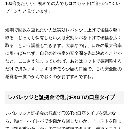
100倍あたりが、初めての人でもロスカットに追われにくい
ゾーンだと見ています。
短期で回数を重ねたい人は実効レバを少し上げて値幅を狭く
取る、じっくり保有したい人は実効レバを下げて値幅を広く
取る、という調整もできます。大事なのは、口座の最大倍率
に引っぱられず、自分の維持率の安全圏を先に決めることか
なと。ここさえ決まっていれば、あとはロットで微調整する
だけで済みます。まずはデモや少額の口座で、この安全圏の
感覚を一度つかんでおくのがおすすめですね。
レバレッジと証拠金で選ぶFXGTの口座タイプ
レバレッジと証拠金の観点でFXGTの口座タイプを選ぶな
ら、軸は「ハイレバで少額から回したいか」「コストを削っ
て回数を重ねたいか」の二択で整理できます。倍率とコスト