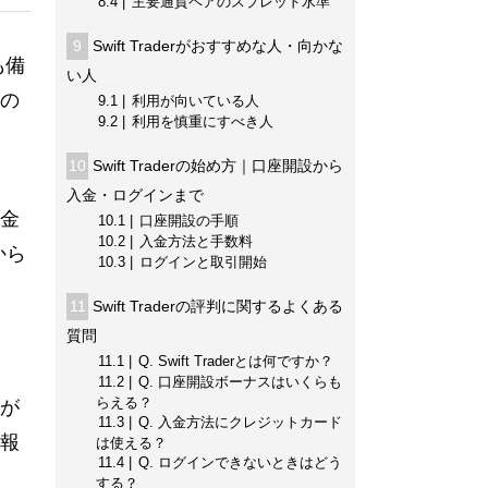
8.4
主要通貨ペアのスプレッド水準
9
Swift Traderがおすすめな人・向かな
も備
い人
の
9.1
利用が向いている人
9.2
利用を慎重にすべき人
10
Swift Traderの始め方｜口座開設から
入金・ログインまで
金
10.1
口座開設の手順
10.2
入金方法と手数料
から
10.3
ログインと取引開始
11
Swift Traderの評判に関するよくある
質問
11.1
Q. Swift Traderとは何ですか？
11.2
Q. 口座開設ボーナスはいくらも
らえる？
が
11.3
Q. 入金方法にクレジットカード
報
は使える？
11.4
Q. ログインできないときはどう
する？