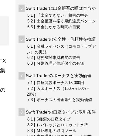
5
Swift Traderに出金拒否の噂は本当か
5.1
「出金できない」報告の中身
5.2
出金拒否を招く規約違反パターン
5.3
出金にかかる時間の目安
6
Swift Traderの安全性・信頼性を検証
6.1
金融ライセンス（コモロ・ラブア
ン）の実態
6.2
財務省関東財務局の警告
FX
6.3
分別管理と信託保全の有無
集
7
Swift Traderのボーナスと実効価値
7.1
口座開設ボーナス15,000円
7.2
入金ボーナス（150%＋50%＋
の
20%）
7.3
ボーナスの出金条件と実効価値
8
Swift Traderの口座タイプと取引条件
8.1
6種類の口座タイプ
8.2
レバレッジとロスカット水準
8.3
MT5専用の取引ツール