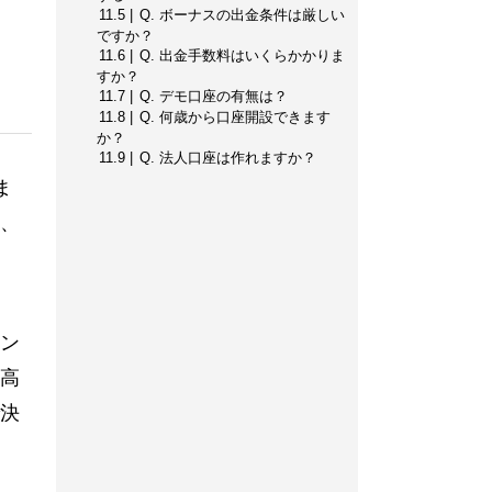
11.5
Q. ボーナスの出金条件は厳しい
ですか？
11.6
Q. 出金手数料はいくらかかりま
すか？
11.7
Q. デモ口座の有無は？
11.8
Q. 何歳から口座開設できます
か？
11.9
Q. 法人口座は作れますか？
ま
、
ン
高
決