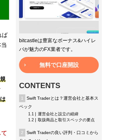
れば
bitcastleは豊富なボーナス&ハイレ
本当
バが魅力のFX業者です。
無料で口座開設
規
CONTENTS
1
Swift Traderとは？運営会社と基本ス
は
ペック
1.1
運営会社と設立の経緯
1.2
取扱商品と取引スペックの要点
して
2
Swift Traderの良い評判・口コミから