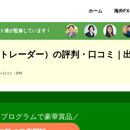
ホーム
海外F
ト
達が監修
しています
！
（スイフトトレーダー）の評判・口コ
>
口コミ・評判
トプログラムで豪華賞品／