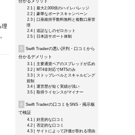
分かるメリット
2.1
最大2,000倍のハイレバレッジ
2.2
豪華なボーナスキャンペーン
2.3
口座維持手数料無料と複数口座管
理
る理
2.4
追証なしのゼロカット
。
2.5
日本語サポート体制
3
Swift Traderの悪い評判・口コミから
分かるデメリット
。
3.1
主要通貨ペアのスプレッドが広め
3.2
MT4非対応でMT5のみ
3.3
ストップレベルとスキャルピング
規制
3.4
運営歴が短く実績が浅い
3.5
取得ライセンスがマイナー
4
Swift Traderの口コミをSNS・掲示板
で検証
4.1
好意的な口コミ
4.2
否定的な口コミ
4.3
サイトによって評価が割れる理由