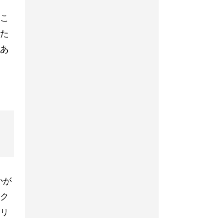
とこ
た
あ
かが
ク
リ