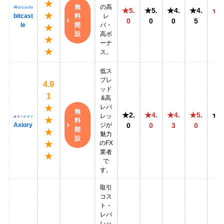
★
無
の高
★5.
★5.
★4.
★4.
★5
★
料
bitcast
レ
0
0
0
5
0
開
le
バ・
★
設
高ボ
★
ーナ
★
ス。
低ス
プレ
4.9
ッド
1
&高
レバ
★
無
★2.
★4.
★4.
★5.
★3
レッ
★
料
Axiory
ジが
0
0
3
0
5
開
★
魅力
設
のFX
★
業者
★
で
す。
取引
コス
ト・
レバ
レッ