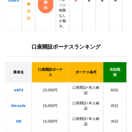
0
0
0
0
0
IronFX
開
★
ッジ
設
制限
☆
なし
☆
が魅
力。
口座開設ボーナスランキング
口座開設ボーナ
有効期
業者名
ボーナス条件
ス
限
口座開設+本人確
is6FX
23,000円
60日
認
口座開設+本人確
bitcastle
16,000円
45日
認
口座開設+本人確
XM
15,000円
30日
認