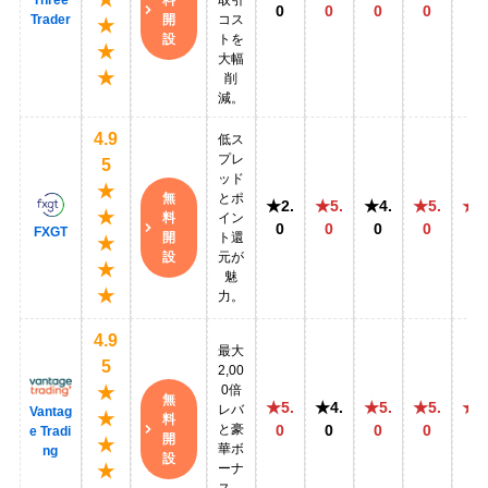
料
Three
取引
0
0
0
0
0
開
Trader
コス
★
設
トを
★
大幅
★
削
減。
4.9
低ス
プレ
5
ッド
★
無
とポ
★2.
★5.
★4.
★5.
★5
★
料
イン
0
0
0
0
0
FXGT
開
ト還
★
設
元が
★
魅
★
力。
4.9
最大
5
2,00
0倍
★
無
★5.
★4.
★5.
★5.
★5
レバ
Vantag
★
料
と豪
0
0
0
0
0
e Tradi
開
★
華ボ
ng
設
ーナ
★