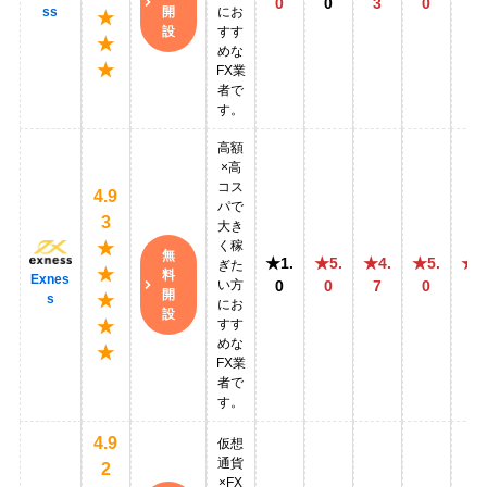
0
0
3
0
5
開
ss
にお
★
設
すす
★
めな
★
FX業
者で
す。
高額
×高
コス
4.9
パで
3
大き
く稼
★
無
★1.
★5.
★4.
★5.
★5
ぎた
★
料
Exnes
い方
0
0
7
0
0
開
s
★
にお
設
すす
★
めな
★
FX業
者で
す。
4.9
仮想
通貨
2
×FX