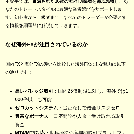
本記事では、
厳選された16社の海外FX業者を徹底比較
し、あ
なたのトレードスタイルに最適な業者選びをサポートしま
す。初心者から上級者まで、すべてのトレーダーが必要とす
る情報を網羅的に解説していきます。
なぜ海外FXが注目されているのか
国内FXと海外FXの違いを比較した海外FXの主な魅力は以下
の通りです：
高レバレッジ取引
：国内25倍制限に対し、海外では1
000倍以上も可能
ゼロカットシステム
：追証なしで借金リスクゼロ
豊富なボーナス
：口座開設や入金で受け取れる取引
資金
MT4/MT5対応
：世界標準の高機能取引プラットフォ