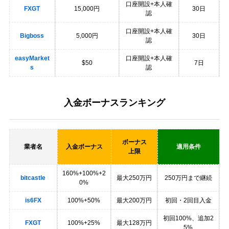
口座開設+本人確
FXGT
15,000円
30日
認
口座開設+本人確
Bigboss
5,000円
30日
認
easyMarket
口座開設+本人確
$50
7日
s
認
入金ボーナスランキング
ボーナス
業者名
入金ボーナス
適用条件
上限
160%+100%+2
bitcastle
最大250万円
250万円まで継続
0%
is6FX
100%+50%
最大200万円
初回・2回目入金
初回100%、追加2
FXGT
100%+25%
最大128万円
5%