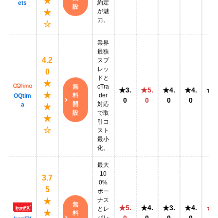
★
約定
ets
設
が魅
★
力。
☆
業界
最狭
4.2
スプ
レッ
0
ドと
★
無
cTra
★3.
★5.
★4.
★4.
★4
★
料
der
OQtim
0
0
0
0
0
開
対応
a
★
設
で取
★
引コ
☆
スト
最小
化。
最大
10
3.7
0%
5
ボー
ナス
★
無
★5.
★4.
★3.
★4.
★5
とレ
★
料
バレ