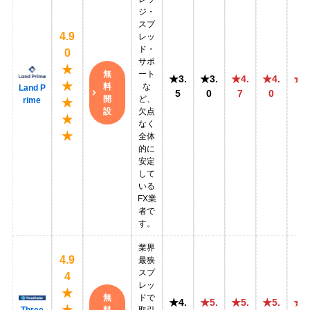
ジ・
スプ
4.9
レッ
ド・
0
サポ
★
無
ート
★3.
★3.
★4.
★4.
★4
★
料
な
Land P
5
0
7
0
5
開
ど、
rime
★
設
欠点
★
なく
★
全体
的に
安定
して
いる
FX業
者で
す。
業界
4.9
最狭
スプ
4
レッ
★
無
ドで
★4.
★5.
★5.
★5.
★5
★