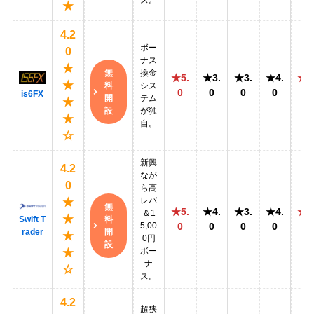
ス。
★
4.2
ボー
0
ナス
★
無
換金
★5.
★3.
★3.
★4.
★5
★
料
シス
0
0
0
0
0
is6FX
開
テム
★
設
が独
★
自。
☆
新興
4.2
なが
0
ら高
レバ
★
無
★5.
★4.
★3.
★4.
★5
＆1
★
料
Swift T
5,00
0
0
0
0
0
開
rader
★
0円
設
ボー
★
ナ
☆
ス。
4.2
超狭