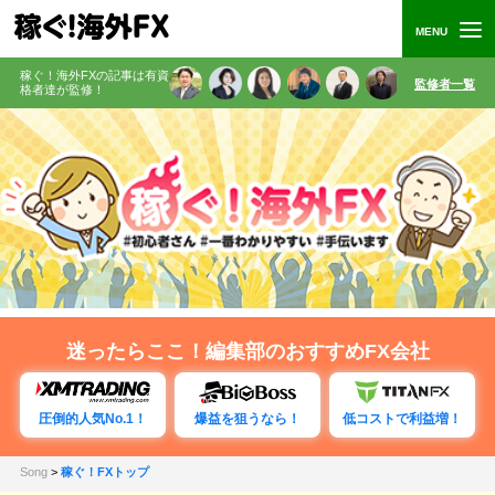
稼ぐ！海外FXの記事は有資
監修者一覧
格者
達が監修
！
迷ったらここ！編集部のおすすめFX会社
圧倒的人気No.1！
爆益を狙うなら！
低コストで利益増！
Song
>
稼ぐ！FXトップ