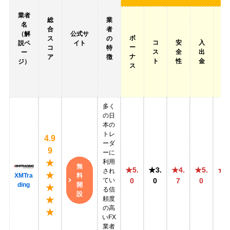
業者
総
業
名
合
者
レ
（解
公式サ
ボ
ス
の
コ
安
入
バ
説ペ
イト
ー
コ
特
ス
全
出
レ
ー
ナ
ア
徴
ト
性
金
ッ
ジ）
ス
ジ
多く
の日
本の
トレ
4.9
ーダ
9
ーに
利用
★
無
★5.
★3.
★4.
★5.
★4
され
★
料
XMTra
てい
0
0
7
0
5
開
ding
★
る信
設
頼度
★
の高
★
いFX
業者