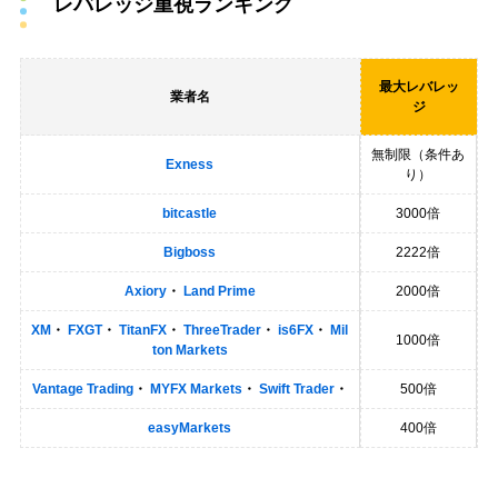
レバレッジ重視ランキング
最大レバレッ
業者名
ジ
無制限（条件あ
Exness
り）
bitcastle
3000倍
Bigboss
2222倍
Axiory
・
Land Prime
2000倍
XM
・
FXGT
・
TitanFX
・
ThreeTrader
・
is6FX
・
Mil
1000倍
ton Markets
Vantage Trading
・
MYFX Markets
・
Swift Trader
・
500倍
easyMarkets
400倍