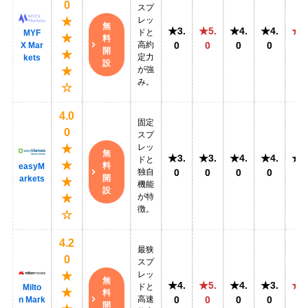
0
スプ
レッ
★
無
★3.
★5.
★4.
★4.
★5
ドと
MYF
★
料
高約
0
0
0
0
0
X Mar
開
★
定力
kets
設
が強
★
み。
☆
4.0
固定
0
スプ
レッ
★
無
★3.
★3.
★4.
★4.
★4
ドと
★
料
easyM
独自
0
0
0
0
0
開
arkets
★
機能
設
が特
★
徴。
☆
4.2
最狭
0
スプ
レッ
★
無
★4.
★5.
★4.
★3.
★5
ドと
Milto
★
料
高速
0
0
0
0
0
n Mark
開