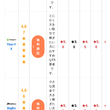
で
す。
とに
かく
大き
4.9
い取
7
引で
稼ぎ
★
無
★5.
★3.
★4.
★5.
★4
たい
★
料
Titan F
方に
0
0
5
0
5
開
X
★
おす
設
すめ
★
なFX
★
業者
で
す。
小さ
な資
4.9
金で
大き
6
く稼
★
無
ぎた
★5.
★3.
★4.
★5.
★4
★
料
BigBo
い方